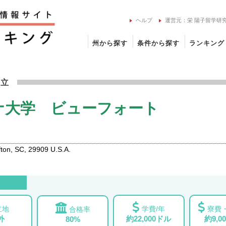
ヘルプ
運営元：栄 陽子留学研
州から探す
条件から探す
ランキング
ロライナ大学 ビューフォートの留学情報
州立
ナ大学 ビューフォート
ton, SC, 29909 U.S.A.
立地
学費/年
寮費・
合格率
外
約22,000ドル
約9,0
80%