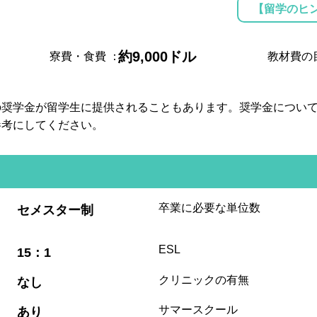
【留学のヒ
約9,000ドル
寮費・食費
：
教材費の
の奨学金が留学生に提供されることもあります。奨学金につい
参考にしてください。
:
卒業に必要な単位数
セメスター制
:
ESL
15：1
:
クリニックの有無
なし
:
サマースクール
あり