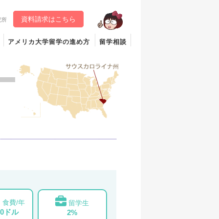
資料請求はこちら
究所
アメリカ大学留学の進め方
留学相談
食費/年
留学生
00ドル
2%