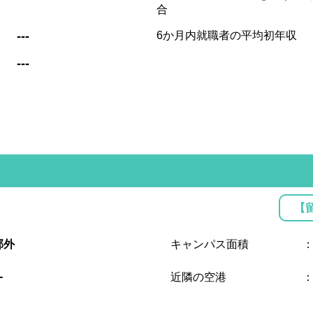
合
:
---
6か月内就職者の平均初年収
:
---
【
郊外
キャンパス面積
-
近隣の空港