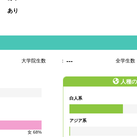
:
あり
---
大学院生数
：
全学生数
人種の
白人系
アジア系
女 68%