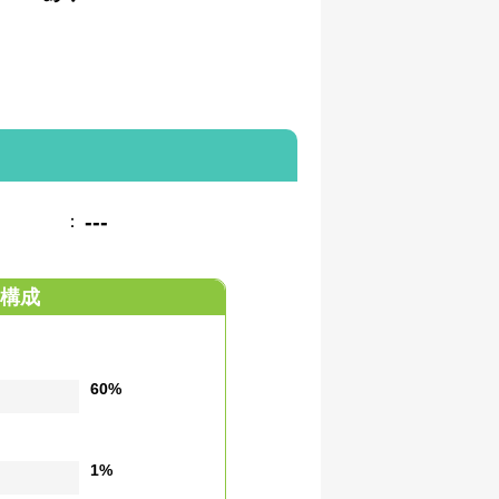
---
：
構成
60%
1%