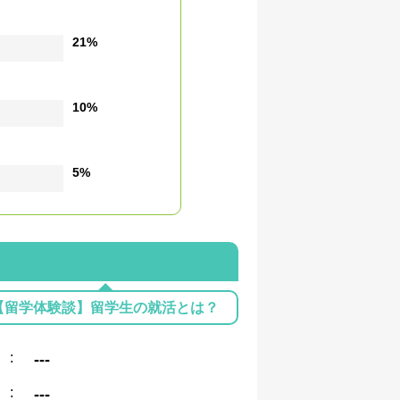
21%
10%
5%
【留学体験談】留学生の就活とは？
:
---
:
---