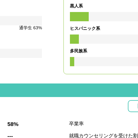
黒人系
通学生 63%
ヒスパニック系
多民族系
:
58%
卒業率
:
---
就職カウンセリングを受けた割