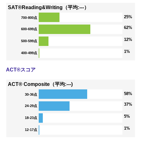
SAT®Reading&Writing（平均:---）
25%
700-800点
62%
600-699点
12%
500-599点
1%
400-499点
ACT®スコア
ACT® Composite（平均:---)
58%
30-36点
37%
24-29点
5%
18-23点
1%
12-17点