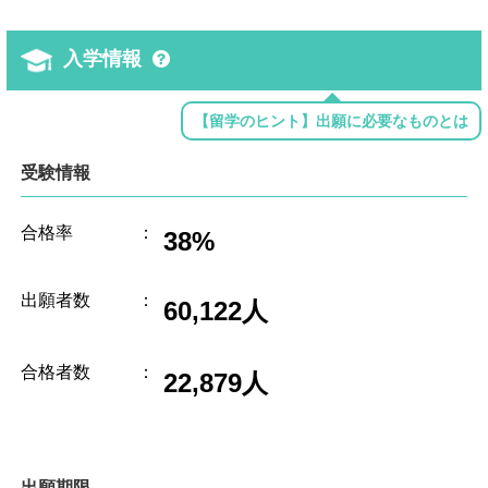
入学情報
【留学のヒント】出願に必要なものとは
受験情報
合格率
：
38%
出願者数
：
60,122人
合格者数
：
22,879人
出願期限