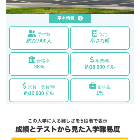
基本情報
学生数
立地
約22,900人
小さな町
合格率
学費/年
38%
約38,000ドル
寮費・食費/年
留学生
1%
約12,000ドル