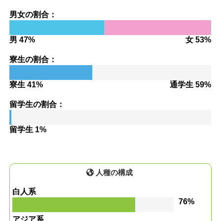
男女の割合：
男 47%
女 53%
寮生の割合：
寮生 41%
通学生 59%
留学生の割合：
留学生 1%
人種の構成
白人系
76%
アジア系