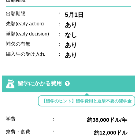
出願期限
：
5月1日
先願(early action)
：
あり
単願(early decision)
：
なし
補欠の有無
：
あり
編入生の受け入れ
：
あり
留学にかかる費用
【留学のヒント】留学費用と返済不要の奨学金
学費
：
約38,000ドル/年
寮費・食費
：
約12,000ドル