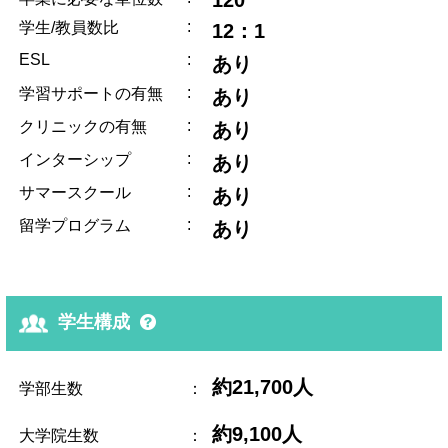
120
:
学生/教員数比
12：1
ESL
:
あり
:
学習サポートの有無
あり
:
クリニックの有無
あり
:
インターシップ
あり
:
サマースクール
あり
:
留学プログラム
あり
学生構成
約21,700人
学部生数
：
約9,100人
大学院生数
：