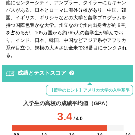
他にセンターシティ、アンブラー、タイラーにもキャン
パスがある。日本とローマに海外分校があり、中国、韓
国、イギリス、ギリシャなどの大学と留学プログラムを
持つ国際色豊かな大学。州立なので州内出身者が約８割
を占めるが、105カ国から約765人の留学生が学んでお
り、インド、日本、韓国、中国などアジア系やアフリカ
系が目立つ。規模の大きさは全米で28番目にランクされ
る。
成績とテストスコア
【留学のヒント】アメリカ大学の入学基準
入学生の高校の成績平均値（GPA）
3.4
/
4.0
0.0
1.0
2.0
3.0
4.0