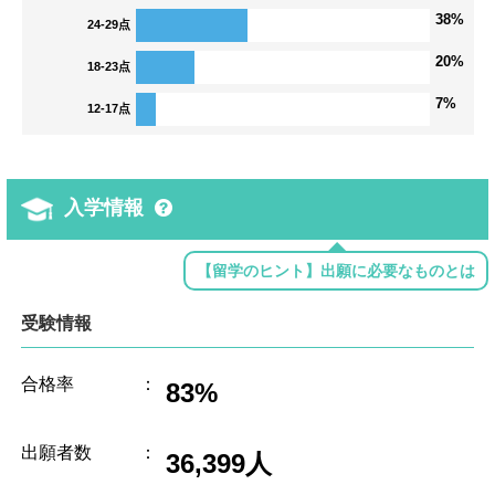
38%
24-29点
20%
18-23点
7%
12-17点
入学情報
【留学のヒント】出願に必要なものとは
受験情報
合格率
：
83%
出願者数
：
36,399人