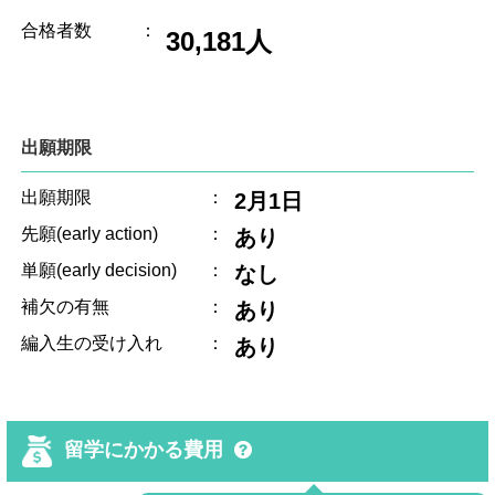
合格者数
：
30,181人
出願期限
出願期限
：
2月1日
先願(early action)
：
あり
単願(early decision)
：
なし
補欠の有無
：
あり
編入生の受け入れ
：
あり
留学にかかる費用