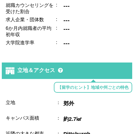
:
---
就職カウンセリングを
受けた割合
:
---
求人企業・団体数
:
---
6か月内就職者の平均
初年収
:
---
大学院進学率
立地＆アクセス
【留学のヒント】地域や州ごとの特色
立地
：
郊外
キャンパス面積
：
約2.7㎢
近隣の大きな都市
：