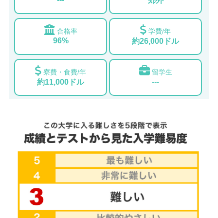
郊外
合格率
学費/年
96%
約26,000ドル
寮費・食費/年
留学生
---
約11,000ドル