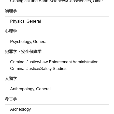
Geological and Earth Sciences/Geosciences, Other
物理学
Physics, General
心理学
Psychology, General
犯罪学・安全保障学
Criminal Justice/Law Enforcement Administration
Criminal Justice/Safety Studies
人類学
Anthropology, General
考古学
Archeology