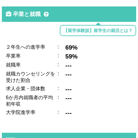
卒業と就職
【留学体験談】留学生の就活とは？
:
69%
２年生への進学率
:
59%
卒業率
:
---
就職率
:
---
就職カウンセリングを
受けた割合
:
---
求人企業・団体数
:
---
6か月内就職者の平均
初年収
:
---
大学院進学率