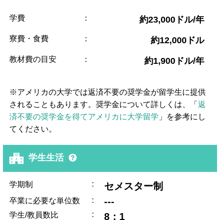
学費
：
約23,000ドル/年
寮費・食費
：
約12,000ドル
教材費の目安
：
約1,900ドル/年
※アメリカの大学では返済不要の奨学金が留学生に提供
されることもあります。奨学金について詳しくは、「
返
済不要の奨学金を得てアメリカに大学留学
」を参考にし
てください。
学生生活
:
学期制
セメスター制
:
---
卒業に必要な単位数
:
学生/教員数比
8：1