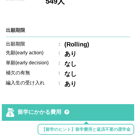
549人
出願期限
(Rolling)
出願期限
：
先願(early action)
：
あり
単願(early decision)
：
なし
補欠の有無
：
なし
編入生の受け入れ
：
あり
留学にかかる費用
【留学のヒント】留学費用と返済不要の奨学金