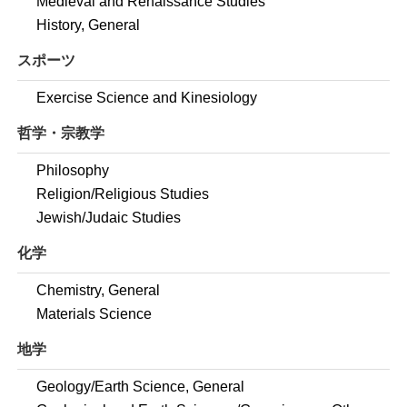
Medieval and Renaissance Studies
History, General
スポーツ
Exercise Science and Kinesiology
哲学・宗教学
Philosophy
Religion/Religious Studies
Jewish/Judaic Studies
化学
Chemistry, General
Materials Science
地学
Geology/Earth Science, General