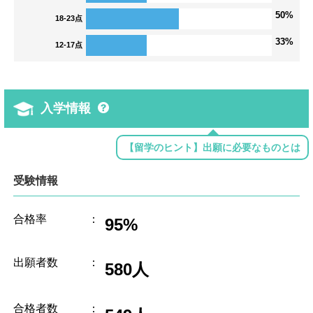
50%
18-23点
33%
12-17点
入学情報
【留学のヒント】出願に必要なものとは
受験情報
合格率
：
95%
出願者数
：
580人
合格者数
：