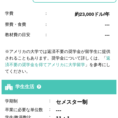
学費
：
約23,000ドル/年
寮費・食費
：
---
教材費の目安
：
---
※アメリカの大学では返済不要の奨学金が留学生に提供
されることもあります。奨学金について詳しくは、「
返
済不要の奨学金を得てアメリカに大学留学
」を参考にし
てください。
学生生活
:
学期制
セメスター制
:
---
卒業に必要な単位数
:
学生/教員数比