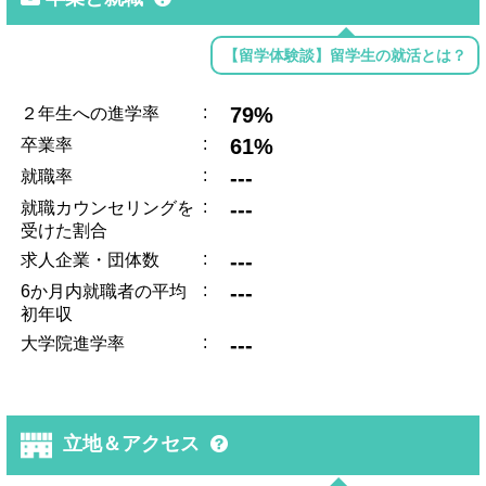
【留学体験談】留学生の就活とは？
:
79%
２年生への進学率
:
61%
卒業率
:
---
就職率
:
---
就職カウンセリングを
受けた割合
:
---
求人企業・団体数
:
---
6か月内就職者の平均
初年収
:
---
大学院進学率
立地＆アクセス