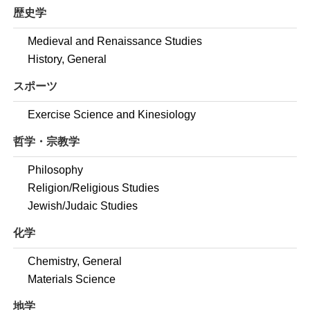
歴史学
Medieval and Renaissance Studies
History, General
スポーツ
Exercise Science and Kinesiology
哲学・宗教学
Philosophy
Religion/Religious Studies
Jewish/Judaic Studies
化学
Chemistry, General
Materials Science
地学