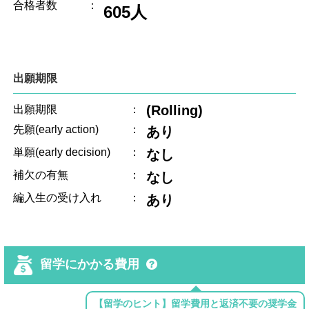
合格者数
：
605人
出願期限
(Rolling)
出願期限
：
先願(early action)
：
あり
単願(early decision)
：
なし
補欠の有無
：
なし
編入生の受け入れ
：
あり
留学にかかる費用
【留学のヒント】留学費用と返済不要の奨学金