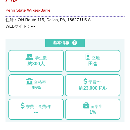
Penn State Wilkes-Barre
住所：Old Route 115, Dallas, PA, 18627 U.S.A.
WEBサイト：---
基本情報
学生数
立地
約300人
田舎
合格率
学費/年
95%
約23,000ドル
寮費・食費/年
留学生
---
1%