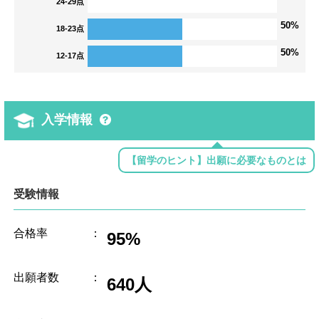
24-29点
50%
18-23点
50%
12-17点
入学情報
【留学のヒント】出願に必要なものとは
受験情報
合格率
：
95%
出願者数
：
640人