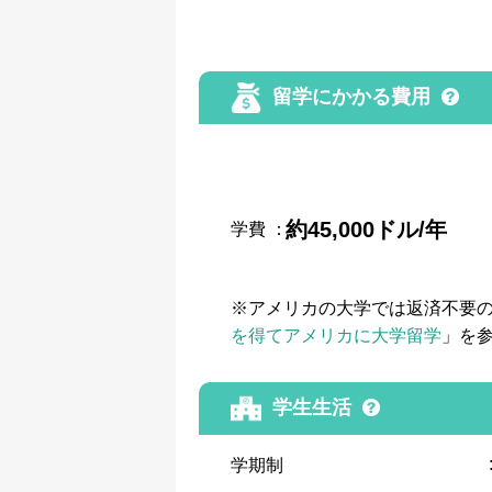
留学にかかる費用
約45,000ドル/年
学費
：
※アメリカの大学では返済不要
を得てアメリカに大学留学
」を
学生生活
学期制