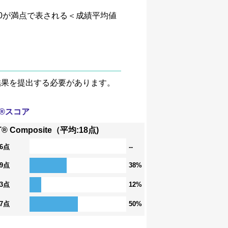
、4.0が満点で表される＜成績平均値
験結果を提出する必要があります。
T®スコア
T® Composite（平均:18点)
36点
--
29点
38%
23点
12%
17点
50%