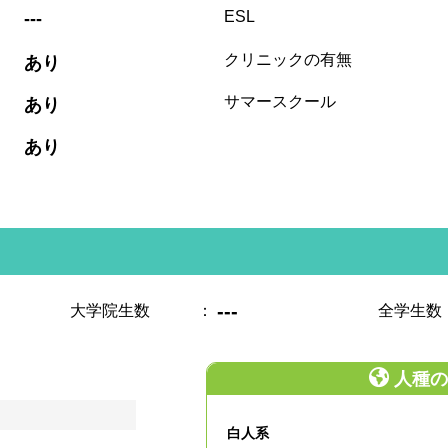
:
ESL
---
:
クリニックの有無
あり
:
サマースクール
あり
:
あり
---
大学院生数
：
全学生数
人種の
白人系