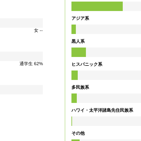
アジア系
女 --
黒人系
通学生 62%
ヒスパニック系
多民族系
ハワイ・太平洋諸島先住民族系
その他