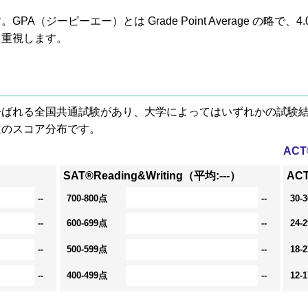
A（ジーピーエー）とは Grade Point Average の略で
も重視します。
® と呼ばれる全国共通試験があり、大学によってはいずれかの試
生のスコア分布です。
AC
SAT®Reading&Writing（平均:---）
AC
--
700-800点
--
30-
--
600-699点
--
24-
--
500-599点
--
18-
--
400-499点
--
12-