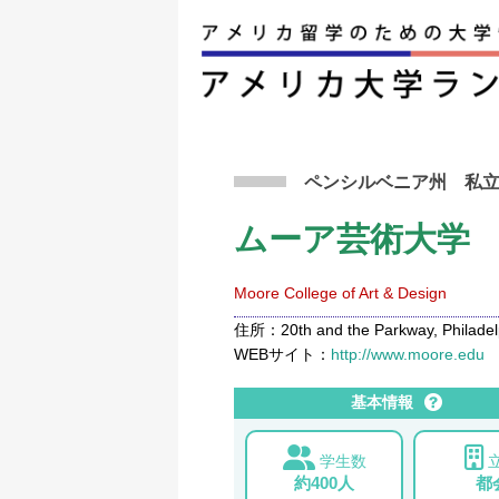
アメリカ留学トップ
>
条件から検索
>
ムーア芸
ペンシルベニア州
私
ムーア芸術大学
Moore College of Art & Design
住所：20th and the Parkway, Philadelp
WEBサイト：
http://www.moore.edu
基本情報
学生数
約400人
都