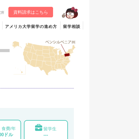
資料請求はこちら
究所
アメリカ大学留学の進め方
留学相談
食費/年
留学生
000ドル
---