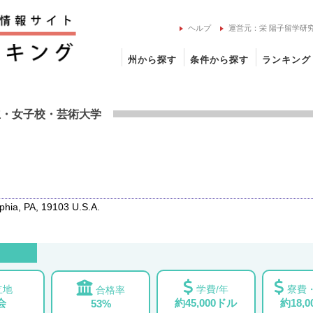
ヘルプ
運営元：栄 陽子留学研
州から探す
条件から探す
ランキング
術大学の留学情報
立
・女子校
・芸術大学
hia, PA, 19103 U.S.A.
立地
学費/年
寮費・
合格率
会
約45,000ドル
約18,
53%