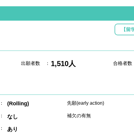
【留
1,510人
出願者数
：
合格者数
：
(Rolling)
先願(early action)
：
補欠の有無
なし
：
あり