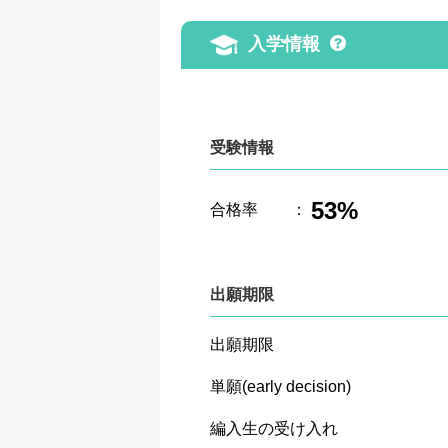
入学情報
受験情報
53%
合格率
：
出願期限
出願期限
単願(early decision)
編入生の受け入れ