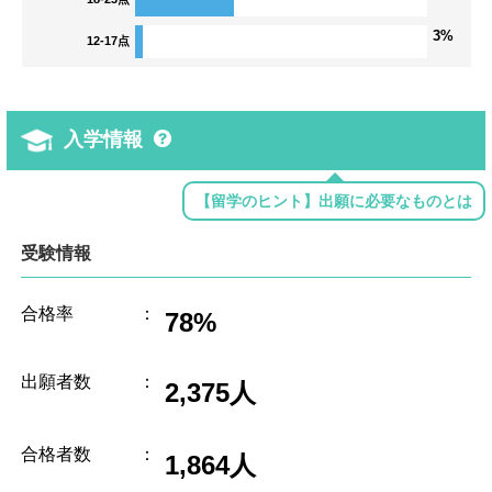
3%
12-17点
入学情報
【留学のヒント】出願に必要なものとは
受験情報
合格率
：
78%
出願者数
：
2,375人
合格者数
：
1,864人