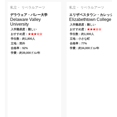
私立・ リベラルアーツ
私立・ リベラルアーツ
デラウェア・バレー大学
エリザベスタウン・カレッジ
Delaware Valley
Elizabethtown College
University
入学難易度：難しい
入学難易度：難しい
おすすめ度：
★★★☆☆
おすすめ度：
★★★☆☆
学生数：約1,900人
学生数：約1,800人
立地：小さな町
立地：郊外
合格率：77%
合格率：92%
学費：約34,000ドル/年
学費：約39,000ドル/年