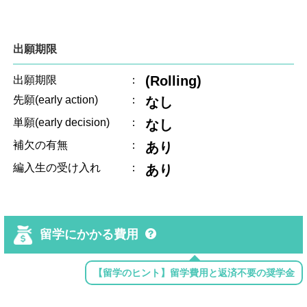
出願期限
(Rolling)
出願期限
：
先願(early action)
：
なし
単願(early decision)
：
なし
補欠の有無
：
あり
編入生の受け入れ
：
あり
留学にかかる費用
【留学のヒント】留学費用と返済不要の奨学金