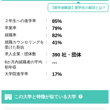
【留学体験談】留学生の就活とは？
:
85%
２年生への進学率
:
79%
卒業率
:
82%
就職率
:
41%
就職カウンセリングを
受けた割合
:
求人企業・団体数
390 社・団体
:
---
6か月内就職者の平均
初年収
:
17%
大学院進学率
この大学と特徴が似ている大学