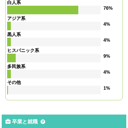
白人系
76%
アジア系
4%
黒人系
4%
ヒスパニック系
9%
多民族系
4%
その他
1%
卒業と就職