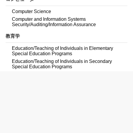
Computer Science
Computer and Information Systems
Security/Auditing/Information Assurance
教育学
Education/Teaching of Individuals in Elementary
Special Education Programs
Education/Teaching of Individuals in Secondary
Special Education Programs
Elementary Education and Teaching
Junior High/Intermediate/Middle School Education and
Teaching
Early Childhood Education and Teaching
Art Teacher Education
English/Language Arts Teacher Education
Foreign Language Teacher Education
Family and Consumer Sciences/Home Economics
Teacher Education