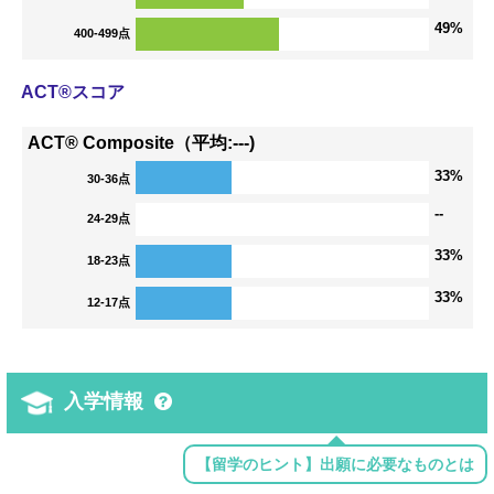
49%
400-499点
ACT®スコア
ACT® Composite（平均:---)
33%
30-36点
--
24-29点
33%
18-23点
33%
12-17点
入学情報
【留学のヒント】出願に必要なものとは