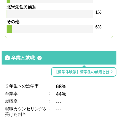
北米先住民族系
1%
その他
6%
卒業と就職
【留学体験談】留学生の就活とは？
:
68%
２年生への進学率
:
44%
卒業率
:
---
就職率
:
---
就職カウンセリングを
受けた割合