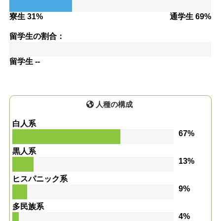
寮生 31%
通学生 69%
留学生の割合：
留学生 --
人種の構成
白人系
67%
黒人系
13%
ヒスパニック系
9%
多民族系
4%