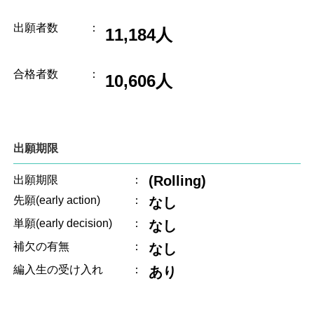
出願者数
：
11,184人
合格者数
：
10,606人
出願期限
(Rolling)
出願期限
：
先願(early action)
：
なし
単願(early decision)
：
なし
補欠の有無
：
なし
編入生の受け入れ
：
あり