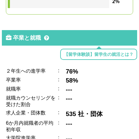
2%
卒業と就職
【留学体験談】留学生の就活とは？
:
76%
２年生への進学率
:
58%
卒業率
:
---
就職率
:
---
就職カウンセリングを
受けた割合
:
求人企業・団体数
535 社・団体
:
---
6か月内就職者の平均
初年収
:
---
大学院進学率