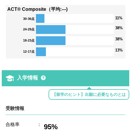
ACT® Composite（平均:---)
11%
30-36点
38%
24-29点
38%
18-23点
13%
12-17点
入学情報
【留学のヒント】出願に必要なものとは
受験情報
合格率
：
95%