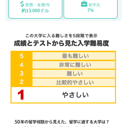
寮費・食費/年
留学生
7%
約13,000ドル