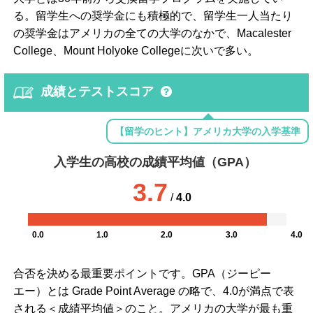
る。留学生への奨学金にも積極的で、留学生一人当たり
の奨学金はアメリカの全ての大学のなかで、Macalester
College、Mount Holyoke Collegeに次いで多い。
成績とテストスコア
【留学のヒント】アメリカ大学の入学基準
入学生の高校の成績平均値（GPA）
3.7
/
4.0
0.0
1.0
2.0
3.0
4.0
合否を決める最重要ポイントです。GPA（ジーピー
エー）とは Grade Point Average の略で、4.0が満点で表
される＜成績平均値＞のこと。アメリカの大学が最も重