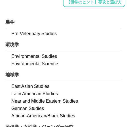
【留学のヒント】専攻と選び方
農学
Pre-Veterinary Studies
環境学
Environmental Studies
Environmental Science
地域学
East Asian Studies
Latin American Studies
Near and Middle Eastern Studies
German Studies
African-American/Black Studies
民俗学・女性学・ジェンダー研究