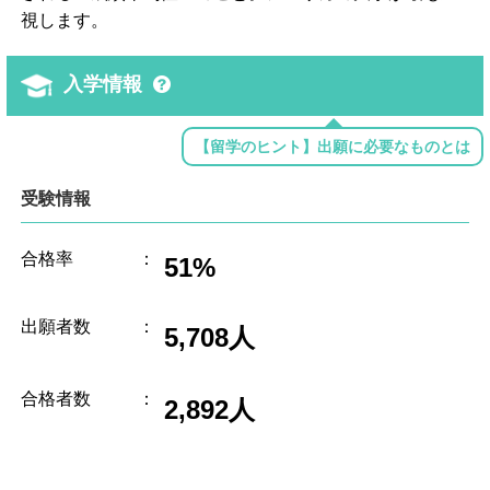
視します。
入学情報
【留学のヒント】出願に必要なものとは
受験情報
合格率
：
51%
出願者数
：
5,708人
合格者数
：
2,892人