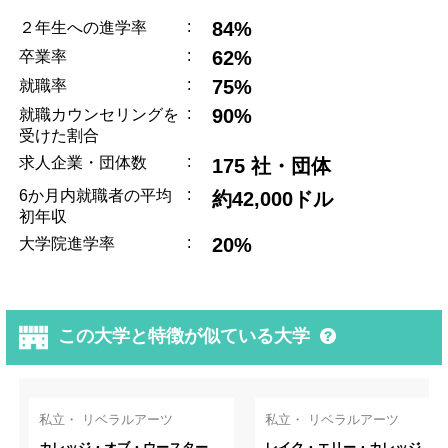
:
84%
２年生への進学率
:
62%
卒業率
:
75%
就職率
:
90%
就職カウンセリングを
受けた割合
:
求人企業・団体数
175 社・団体
:
6か月内就職者の平均
約42,000ドル
初年収
:
20%
大学院進学率
この大学と特徴が似ている大学
私立・ リベラルアーツ
私立・ リベラルアーツ
カレッジ・オブ・ウースター
レイク・エリー・カレッジ