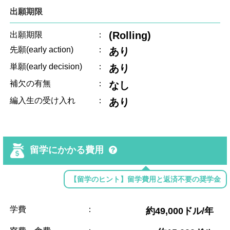
出願期限
(Rolling)
出願期限
：
先願(early action)
：
あり
単願(early decision)
：
あり
補欠の有無
：
なし
編入生の受け入れ
：
あり
留学にかかる費用
【留学のヒント】留学費用と返済不要の奨学金
学費
：
約49,000ドル/年