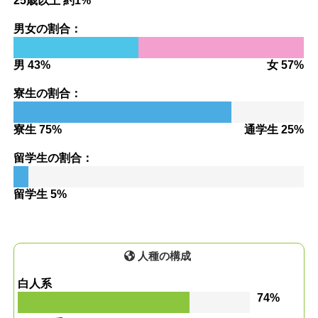
25歳以上 約1%
男女の割合：
男 43%
女 57%
寮生の割合：
寮生 75%
通学生 25%
留学生の割合：
留学生 5%
人種の構成
白人系
74%