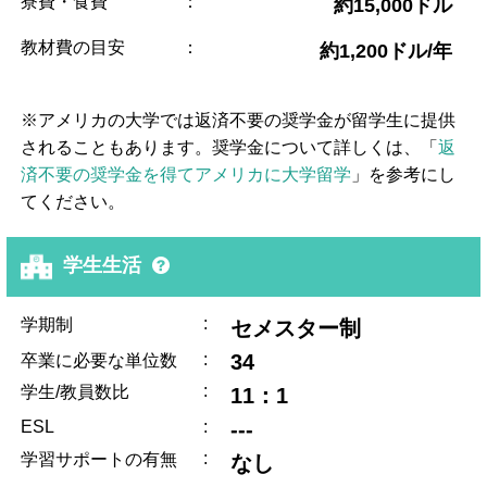
寮費・食費
：
約15,000ドル
教材費の目安
：
約1,200ドル/年
※アメリカの大学では返済不要の奨学金が留学生に提供
されることもあります。奨学金について詳しくは、「
返
済不要の奨学金を得てアメリカに大学留学
」を参考にし
てください。
学生生活
:
学期制
セメスター制
:
34
卒業に必要な単位数
:
学生/教員数比
11：1
ESL
:
---
:
学習サポートの有無
なし