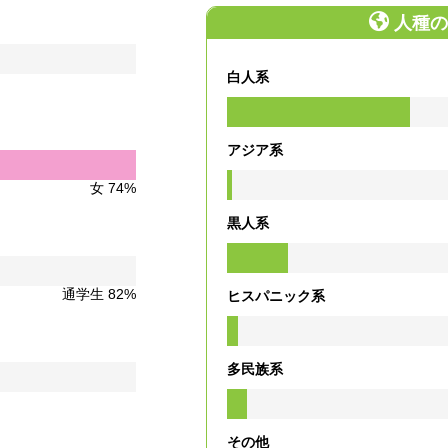
人種の
白人系
アジア系
女 74%
黒人系
通学生 82%
ヒスパニック系
多民族系
その他