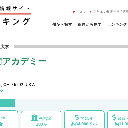
ヘルプ
運営元：栄 陽子留学研
州から探す
条件から探す
ランキング
ティ芸術アカデミーの留学情報
術大学
術アカデミー
, OH, 45202 U.S.A.
edu
立地
学費/年
寮費・
合格率
会
約34,000ドル
約11,
100%