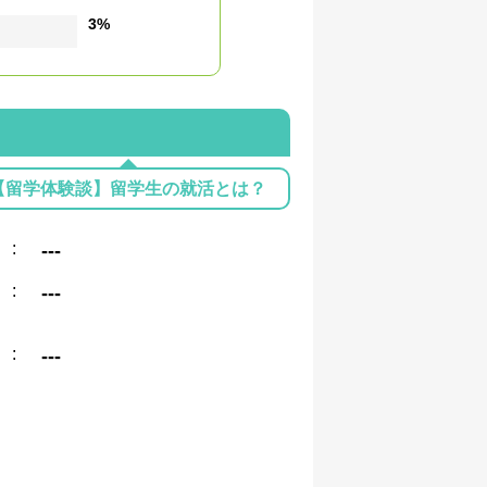
3%
【留学体験談】留学生の就活とは？
:
---
:
---
:
---