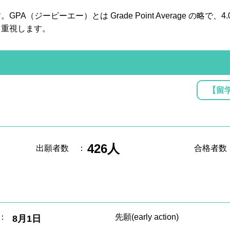
A（ジーピーエー）とは Grade Point Average の略で
も重視します。
【留
426人
出願者数
：
合格者数
：
先願(early action)
8月1日