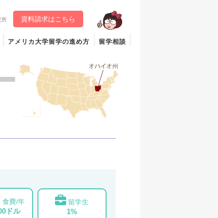
資料請求はこちら
究所
アメリカ大学留学の進め方
留学相談
食費/年
留学生
000ドル
1%