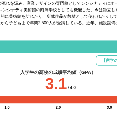
流れを汲み、産業デザインの専門校としてシンシナティにオープン。やが
れ、またシンシナティ美術館の附属学校としても機能した。今は独
常的に美術館を訪れたり、所蔵作品が教材として使われたりし
から子どもまで年間2,500人が受講している。近年、施設設
【留学
入学生の高校の成績平均値（GPA）
3.1
/
4.0
1.0
2.0
3.0