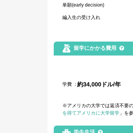
単願(early decision)
編入生の受け入れ
留学にかかる費用
約34,000ドル/年
学費
：
※アメリカの大学では返済不要
を得てアメリカに大学留学
」を
学生生活