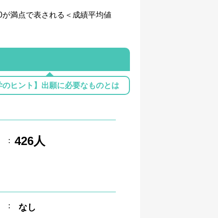
、4.0が満点で表される＜成績平均値
学のヒント】出願に必要なものとは
426人
：
：
なし