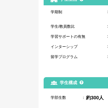
学期制
学生/教員数比
学習サポートの有無
インターシップ
留学プログラム
学生構成
約300人
学部生数
：