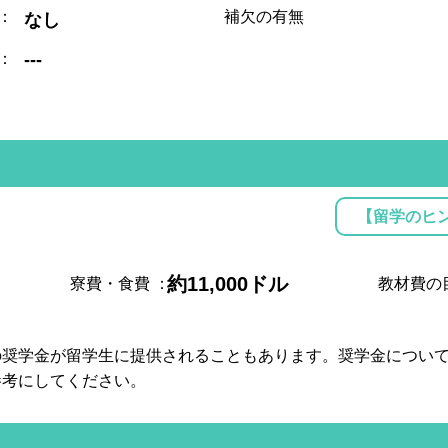
：
補欠の有無
なし
：
---
【留学のヒ
約11,000ドル
寮費・食費
：
教材費の
の奨学金が留学生に提供されることもあります。奨学金につい
参考にしてください。