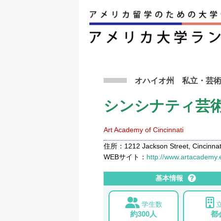
アメリカ留学トップ
>
条件から検索
>
シンシナ
オハイオ州
私立
・芸
シンシナティ芸
Art Academy of Cincinnati
住所：1212 Jackson Street, Cincinnati
WEBサイト：
http://www.artacademy.
基本情報
学生数
約300人
都