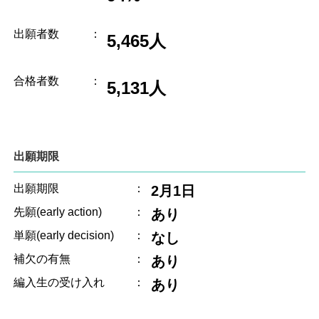
出願者数
：
5,465人
合格者数
：
5,131人
出願期限
出願期限
：
2月1日
先願(early action)
：
あり
単願(early decision)
：
なし
補欠の有無
：
あり
編入生の受け入れ
：
あり