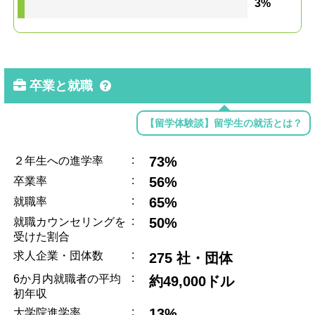
3%
卒業と就職
【留学体験談】留学生の就活とは？
:
73%
２年生への進学率
:
56%
卒業率
:
65%
就職率
:
50%
就職カウンセリングを
受けた割合
:
求人企業・団体数
275 社・団体
:
6か月内就職者の平均
約49,000ドル
初年収
:
13%
大学院進学率