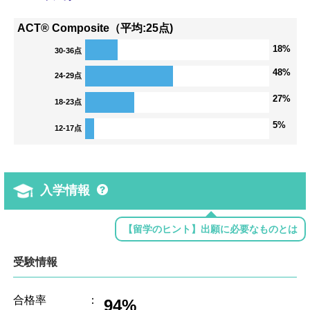
ACT® Composite（平均:25点)
18%
30-36点
48%
24-29点
27%
18-23点
5%
12-17点
入学情報
【留学のヒント】出願に必要なものとは
受験情報
合格率
：
94%