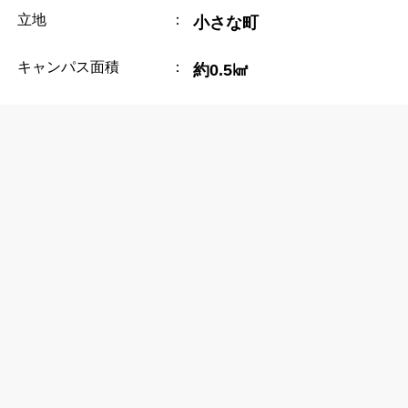
立地
：
小さな町
キャンパス面積
：
約0.5㎢
近隣の大きな都市
：
---
近隣の空港
：
Asheville Regional