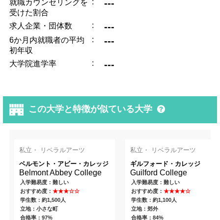
:
---
就職カウンセリングを
受けた割合
:
---
求人企業・団体数
:
---
6か月内就職者の平均
初年収
:
---
大学院進学率
この大学と特徴が似ている大学
私立・ リベラルアーツ
私立・ リベラルアーツ
ベルモント・アビー・カレッジ
ギルフォード・カレッジ
Belmont Abbey College
Guilford College
入学難易度：難しい
入学難易度：難しい
おすすめ度：
★★★☆☆
おすすめ度：
★★★★☆
学生数：約1,500人
学生数：約1,100人
立地：小さな町
立地：郊外
合格率：97%
合格率：84%