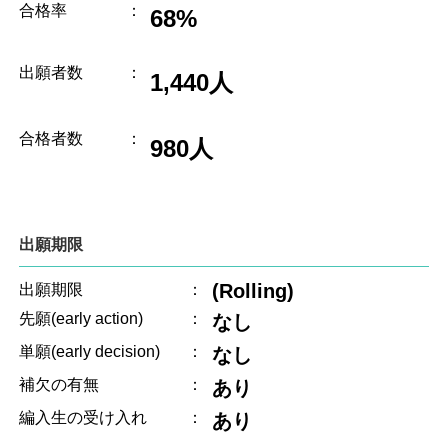
合格率
：
68%
出願者数
：
1,440人
合格者数
：
980人
出願期限
(Rolling)
出願期限
：
先願(early action)
：
なし
単願(early decision)
：
なし
補欠の有無
：
あり
編入生の受け入れ
：
あり