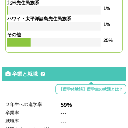
北米先住民族系
1%
ハワイ・太平洋諸島先住民族系
1%
その他
25%
卒業と就職
【留学体験談】留学生の就活とは？
:
59%
２年生への進学率
:
---
卒業率
:
---
就職率