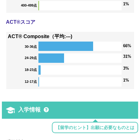
1%
400-499点
ACT®スコア
ACT® Composite（平均:---)
66%
30-36点
31%
24-29点
3%
18-23点
1%
12-17点
入学情報
【留学のヒント】出願に必要なものとは