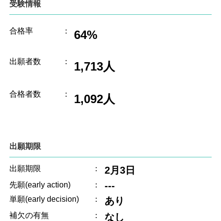
受験情報
合格率
：
64%
出願者数
：
1,713人
合格者数
：
1,092人
出願期限
出願期限
：
2月3日
---
先願(early action)
：
単願(early decision)
：
あり
補欠の有無
：
なし