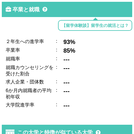
卒業と就職
【留学体験談】留学生の就活とは？
:
93%
２年生への進学率
:
85%
卒業率
:
---
就職率
:
---
就職カウンセリングを
受けた割合
:
---
求人企業・団体数
:
---
6か月内就職者の平均
初年収
:
---
大学院進学率
この大学と特徴が似ている大学