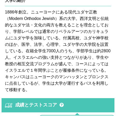
大学の紹介
1886年創立。ニューヨークにある現代ユダヤ正教
（Modern Orthodox Jewish）系の大学。西洋文明と伝統
的なユダヤ法・文化の両方を教えることを理念としてお
り、学部レベルでは通常のリベラルアーツのカリキュラ
ムにユダヤ学を加味している。付属高校、ユダヤ神学校
のほか、医学、法学、心理学、ユダヤ学の大学院を設置
している。在籍全学生7000人のうち、学部学生は約2800
人。イスラエルへの強い支持とつながりがあり、学生や
教授の相互交流プログラムが盛んで、コースによっては
イスラエルで１年間学ぶことが履修条件になっている。
キャンパスはニューヨークのマンハッタンとブロンクス
に点在しているが、学生は大学が運行するバスを利用し
て移動する。
成績とテストスコア