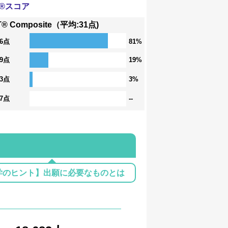
T®スコア
T® Composite（平均:31点)
36点
81%
29点
19%
23点
3%
17点
--
学のヒント】出願に必要なものとは