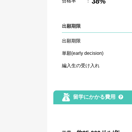
38%
合格率
：
出願期限
出願期限
単願(early decision)
編入生の受け入れ
留学にかかる費用