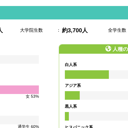
人
約3,700人
大学院生数
：
全学生数
人種の
白人系
アジア系
女 53%
黒人系
通学生 60%
ヒスパニック系