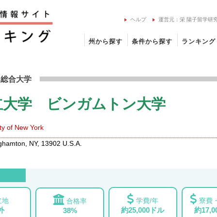
ヘルプ
運営元：栄 陽子留学研
州から探す
条件から探す
ランキング
ーク州立大学 ビンガムトン大学の留学情報
・総合大学
立大学 ビンガムトン大学
ity of New York
hamton, NY, 13902 U.S.A.
立地
学費/年
寮費・
合格率
外
約25,000ドル
約17,
38%