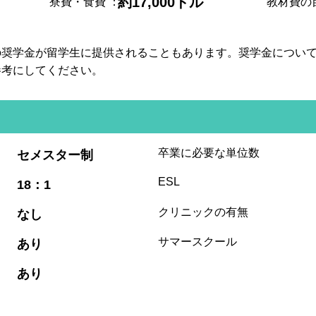
約17,000ドル
寮費・食費
：
教材費の
の奨学金が留学生に提供されることもあります。奨学金につい
参考にしてください。
:
卒業に必要な単位数
セメスター制
:
ESL
18：1
:
クリニックの有無
なし
:
サマースクール
あり
:
あり