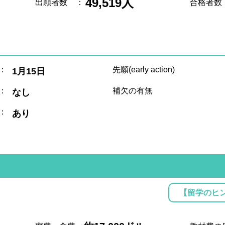
49,519人
出願者数
：
合格者数
：
先願(early action)
1月15日
：
補欠の有無
なし
：
あり
【留学のヒ