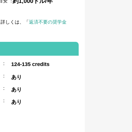
約1,000ドル/年
目安
：
て詳しくは、「
返済不要の奨学金
:
124-135 credits
:
あり
:
あり
:
あり