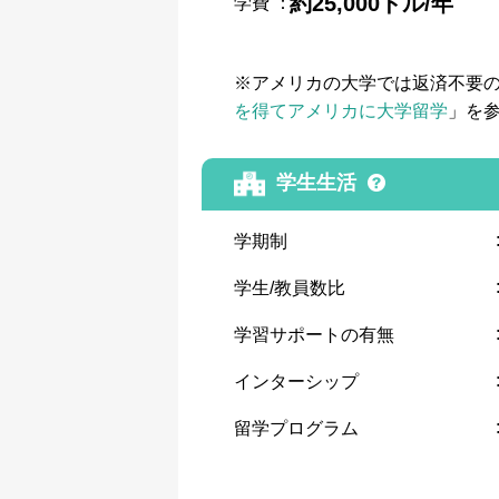
約25,000ドル/年
学費
：
※アメリカの大学では返済不要
を得てアメリカに大学留学
」を
学生生活
学期制
学生/教員数比
学習サポートの有無
インターシップ
留学プログラム