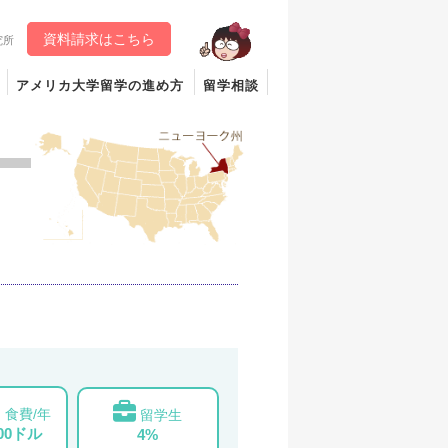
資料請求はこちら
究所
アメリカ大学留学の進め方
留学相談
食費/年
留学生
000ドル
4%