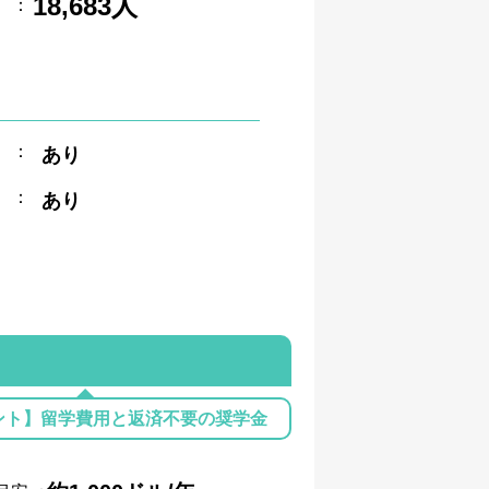
18,683人
：
：
あり
：
あり
ント】留学費用と返済不要の奨学金