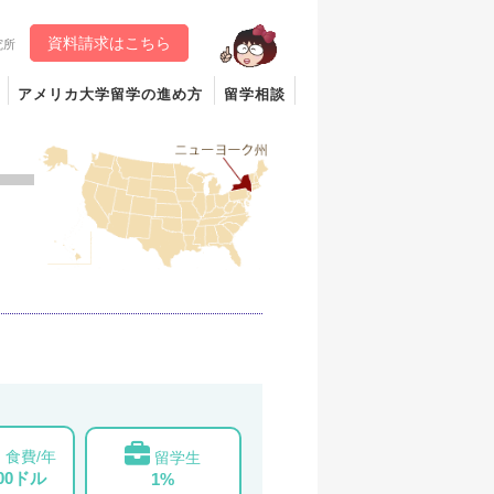
資料請求はこちら
究所
アメリカ大学留学の進め方
留学相談
食費/年
留学生
000ドル
1%