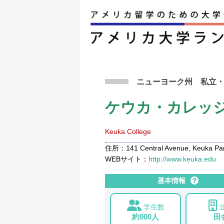
アメリカ留学トップ
>
条件から検索
>
ケウカ・
ニューヨーク州
私立
ケウカ・カレッ
Keuka College
住所：141 Central Avenue, Keuka Park
WEBサイト：
http://www.keuka.edu
基本情報
学生数
約900人
田