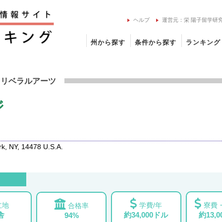
ヘルプ
運営元：栄 陽子留学研
州から探す
条件から探す
ランキング
カレッジの留学情報
・リベラルアーツ
ジ
, NY, 14478 U.S.A.
立地
学費/年
寮費・
合格率
舎
約34,000ドル
約13,
94%