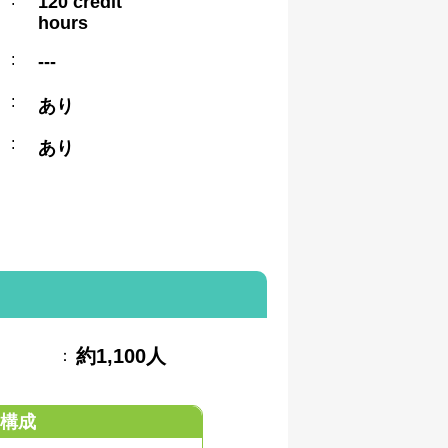
120 credit
hours
:
---
:
あり
:
あり
約1,100人
：
構成