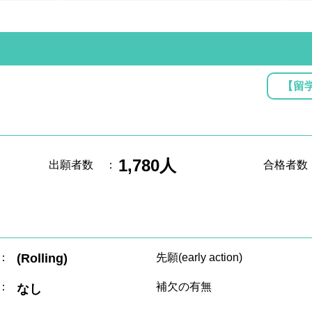
【留
1,780人
出願者数
：
合格者数
：
(Rolling)
先願(early action)
：
補欠の有無
なし