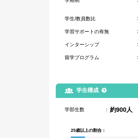
学期制
学生/教員数比
学習サポートの有無
インターシップ
留学プログラム
学生構成
約900人
学部生数
：
25歳以上の割合：