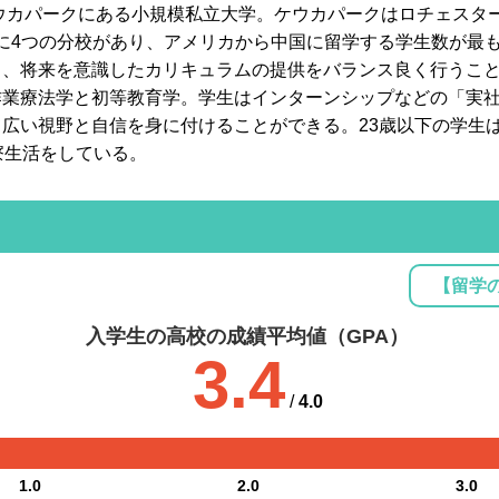
ケウカパークにある小規模私立大学。ケウカパークはロチェスタ
各地に4つの分校があり、アメリカから中国に留学する学生数が最
、将来を意識したカリキュラムの提供をバランス良く行うこと
業療法学と初等教育学。学生はインターンシップなどの「実社
広い視野と自信を身に付けることができる。23歳以下の学生
寮生活をしている。
【留学
入学生の高校の成績平均値（GPA）
3.4
/
4.0
1.0
2.0
3.0