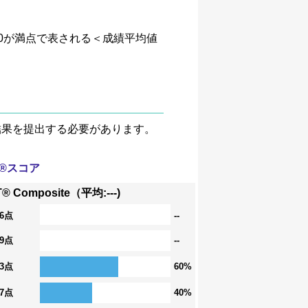
、4.0が満点で表される＜成績平均値
験結果を提出する必要があります。
T®スコア
® Composite（平均:---)
36点
--
29点
--
23点
60%
17点
40%