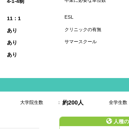
卒業に必要な単位数
4-1-4制
:
ESL
11：1
:
クリニックの有無
あり
:
サマースクール
あり
:
あり
約200人
大学院生数
：
全学生数
人種の