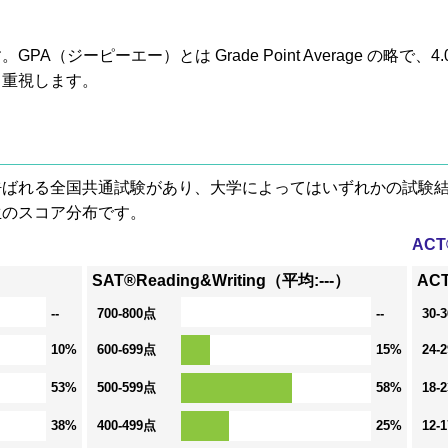
A（ジーピーエー）とは Grade Point Average の略で
も重視します。
® と呼ばれる全国共通試験があり、大学によってはいずれかの試
生のスコア分布です。
AC
SAT®Reading&Writing（平均:---）
ACT
--
700-800点
--
30-
10%
600-699点
15%
24-
53%
500-599点
58%
18-
38%
400-499点
25%
12-