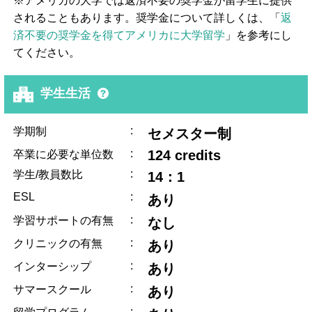
※アメリカの大学では返済不要の奨学金が留学生に提供
されることもあります。奨学金について詳しくは、「
返
済不要の奨学金を得てアメリカに大学留学
」を参考にし
てください。
学生生活
:
学期制
セメスター制
:
124 credits
卒業に必要な単位数
:
学生/教員数比
14：1
ESL
:
あり
:
学習サポートの有無
なし
:
クリニックの有無
あり
:
インターシップ
あり
:
サマースクール
あり
: