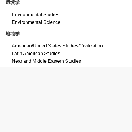
環境学
Environmental Studies
Environmental Science
地域学
American/United States Studies/Civilization
Latin American Studies
Near and Middle Eastern Studies
Western European Studies
Chinese Studies
French Studies
German Studies
Italian Studies
African-American/Black Studies
民俗学・女性学・ジェンダー研究
Women's Studies