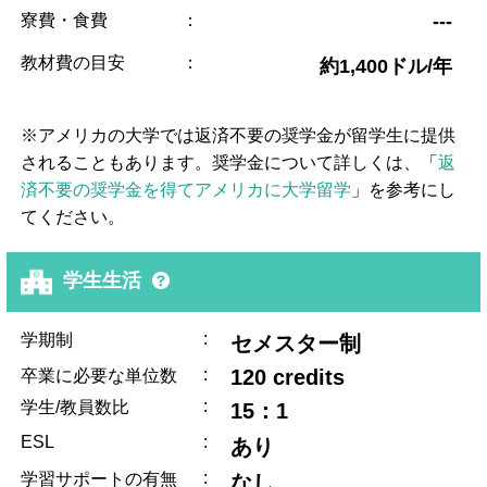
寮費・食費
：
---
教材費の目安
：
約1,400ドル/年
※アメリカの大学では返済不要の奨学金が留学生に提供
されることもあります。奨学金について詳しくは、「
返
済不要の奨学金を得てアメリカに大学留学
」を参考にし
てください。
学生生活
:
学期制
セメスター制
:
120 credits
卒業に必要な単位数
:
学生/教員数比
15：1
ESL
:
あり
:
学習サポートの有無
なし