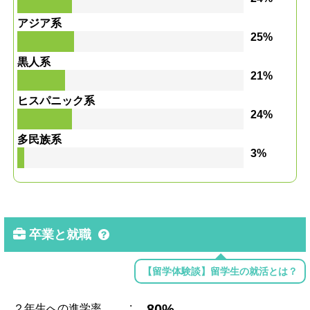
アジア系
25%
黒人系
21%
ヒスパニック系
24%
多民族系
3%
卒業と就職
【留学体験談】留学生の就活とは？
:
80%
２年生への進学率