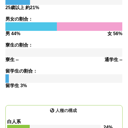
25歳以上 約21%
男女の割合：
男 44%
女 56%
寮生の割合：
寮生 --
通学生 --
留学生の割合：
留学生 3%
人種の構成
白人系
24%