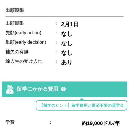
出願期限
出願期限
：
2月1日
先願(early action)
：
なし
単願(early decision)
：
なし
補欠の有無
：
なし
編入生の受け入れ
：
あり
留学にかかる費用
【留学のヒント】留学費用と返済不要の奨学金
学費
：
約19,000ドル/年