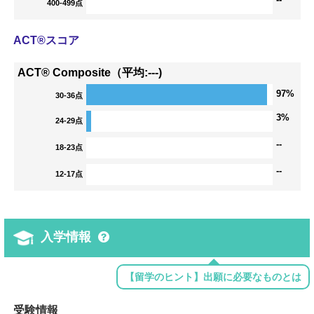
400-499点
ACT®スコア
ACT® Composite（平均:---)
97%
30-36点
3%
24-29点
--
18-23点
--
12-17点
入学情報
【留学のヒント】出願に必要なものとは
受験情報