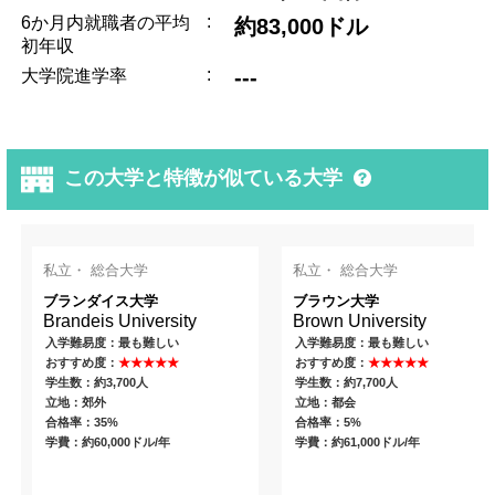
:
6か月内就職者の平均
約83,000ドル
初年収
:
---
大学院進学率
この大学と特徴が似ている大学
私立・ 総合大学
私立・ 総合大学
ブランダイス大学
ブラウン大学
Brandeis University
Brown University
入学難易度：最も難しい
入学難易度：最も難しい
おすすめ度：
★★★★★
おすすめ度：
★★★★★
学生数：約3,700人
学生数：約7,700人
立地：郊外
立地：都会
合格率：35%
合格率：5%
学費：約60,000ドル/年
学費：約61,000ドル/年