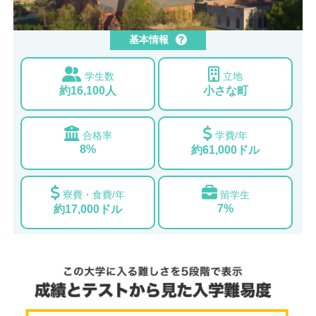
基本情報
学生数
立地
約16,100人
小さな町
合格率
学費/年
8%
約61,000ドル
寮費・食費/年
留学生
7%
約17,000ドル