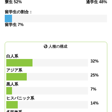
寮生 52%
通学生 48%
留学生の割合：
留学生 7%
人種の構成
白人系
32%
アジア系
25%
黒人系
7%
ヒスパニック系
14%