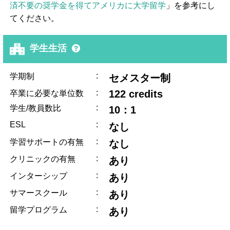
済不要の奨学金を得てアメリカに大学留学
」を参考にし
てください。
学生生活
:
学期制
セメスター制
:
122 credits
卒業に必要な単位数
:
学生/教員数比
10：1
ESL
:
なし
:
学習サポートの有無
なし
:
クリニックの有無
あり
:
インターシップ
あり
:
サマースクール
あり
:
留学プログラム
あり