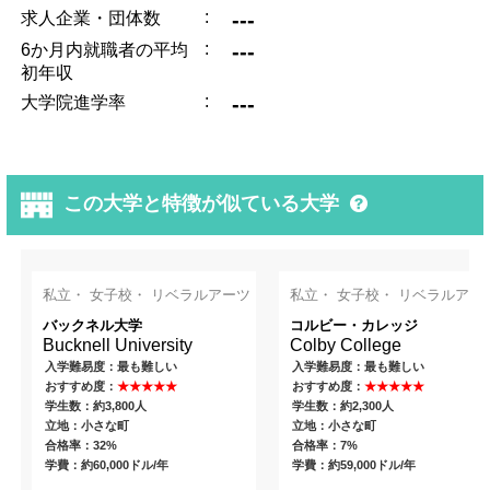
:
---
求人企業・団体数
:
---
6か月内就職者の平均
初年収
:
---
大学院進学率
この大学と特徴が似ている大学
私立・ 女子校・ リベラルアーツ
私立・ 女子校・ リベラルアー
バックネル大学
コルビー・カレッジ
Bucknell University
Colby College
入学難易度：最も難しい
入学難易度：最も難しい
おすすめ度：
★★★★★
おすすめ度：
★★★★★
学生数：約3,800人
学生数：約2,300人
立地：小さな町
立地：小さな町
合格率：32%
合格率：7%
学費：約60,000ドル/年
学費：約59,000ドル/年