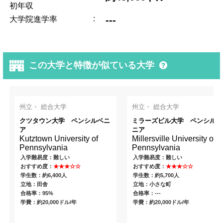
初年収
:
---
大学院進学率
この大学と特徴が似ている大学
州立・ 総合大学
州立・ 総合大学
クツタウン大学 ペンシルベニ
ミラーズビル大学 ペンシルベ
ア
ニア
Kutztown University of
Millersville University of
Pennsylvania
Pennsylvania
入学難易度：難しい
入学難易度：難しい
おすすめ度：
★★★☆☆
おすすめ度：
★★★☆☆
学生数：約6,400人
学生数：約5,700人
立地：田舎
立地：小さな町
合格率：95%
合格率：---
学費：約20,000ドル/年
学費：約20,000ドル/年