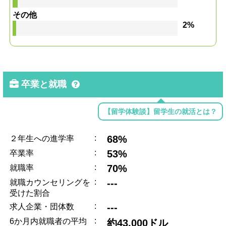
その他
2%
卒業と就職
【留学体験談】留学生の就活とは？
:
68%
２年生への進学率
:
53%
卒業率
:
70%
就職率
:
---
就職カウンセリングを
受けた割合
:
---
求人企業・団体数
:
6か月内就職者の平均
約43,000ドル