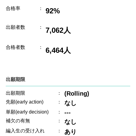
合格率
：
92%
出願者数
：
7,062人
合格者数
：
6,464人
出願期限
(Rolling)
出願期限
：
先願(early action)
：
なし
---
単願(early decision)
：
補欠の有無
：
なし
編入生の受け入れ
：
あり