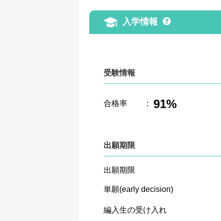
入学情報
受験情報
91%
合格率
：
出願期限
出願期限
単願(early decision)
編入生の受け入れ