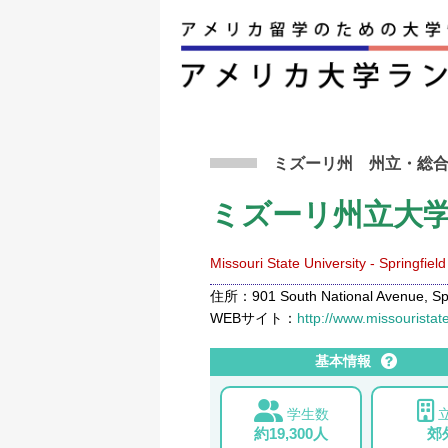
アメリカ留学トップ
>
条件から検索
>
ミズーリ
ミズーリ州
州立
・総
ミズーリ州立大
Missouri State University - Springfield
住所：901 South National Avenue, Spri
WEBサイト：
http://www.missouristat
基本情報
学生数
約19,300人
郊