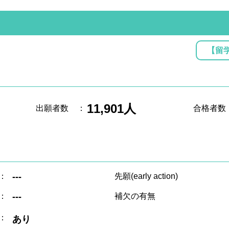
【留
11,901人
出願者数
：
合格者数
：
---
先願(early action)
：
---
補欠の有無
：
あり