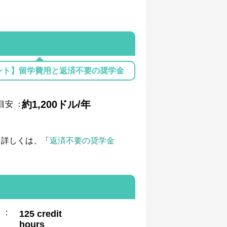
ント】留学費用と返済不要の奨学金
約1,200ドル/年
目安
：
て詳しくは、「
返済不要の奨学金
:
125 credit
hours