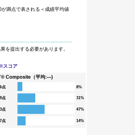
、4.0が満点で表される＜成績平均値
験結果を提出する必要があります。
T®スコア
® Composite（平均:---)
36点
8%
29点
31%
23点
47%
17点
14%