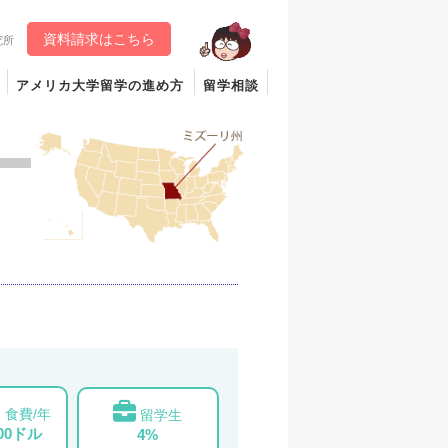
資料請求はこちら
究所
アメリカ大学留学の進め方
留学相談
食費/年
留学生
000ドル
4%