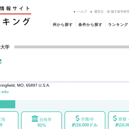
ヘルプ
運営元：栄 陽子留学研
州から探す
条件から探す
ランキング
州立大学の留学情報
合大学
学
ngfield, MO, 65897 U.S.A.
e.edu
立地
学費/年
寮費・
合格率
外
約16,000ドル
約10,
91%