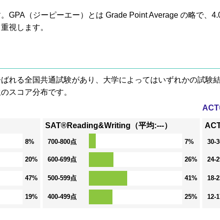
A（ジーピーエー）とは Grade Point Average の略で
も重視します。
® と呼ばれる全国共通試験があり、大学によってはいずれかの試
生のスコア分布です。
AC
SAT®Reading&Writing（平均:---）
ACT
8%
700-800点
7%
30-
20%
600-699点
26%
24-
47%
500-599点
41%
18-
19%
400-499点
25%
12-