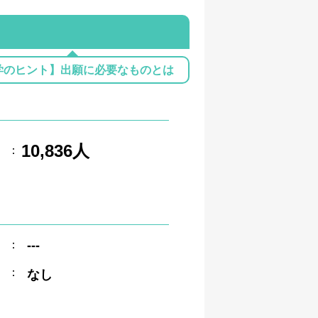
学のヒント】出願に必要なものとは
10,836人
：
：
---
：
なし