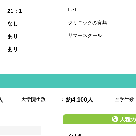
:
ESL
21：1
:
クリニックの有無
なし
:
サマースクール
あり
:
あり
人
約4,100人
大学院生数
：
全学生数
人種の
白人系