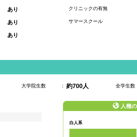
:
クリニックの有無
あり
:
サマースクール
あり
:
あり
約700人
大学院生数
：
全学生数
人種の
白人系