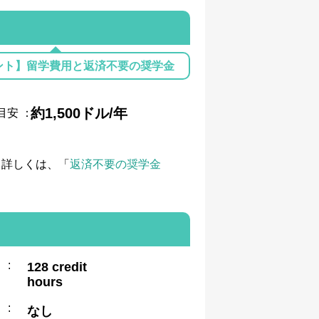
ント】留学費用と返済不要の奨学金
約1,500ドル/年
目安
：
て詳しくは、「
返済不要の奨学金
:
128 credit
hours
:
なし