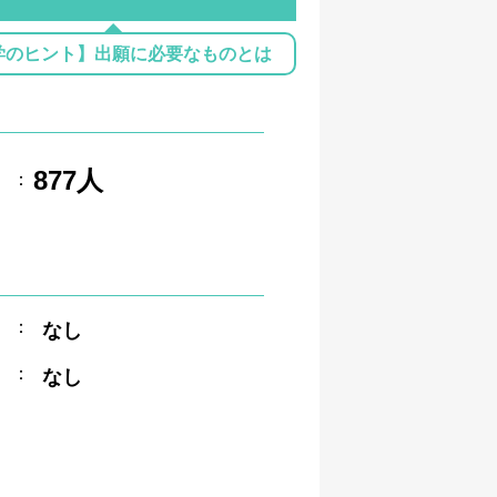
学のヒント】出願に必要なものとは
877人
：
：
なし
：
なし