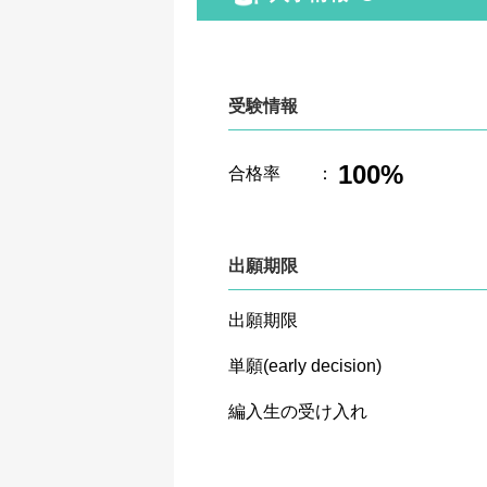
受験情報
100%
合格率
：
出願期限
出願期限
単願(early decision)
編入生の受け入れ