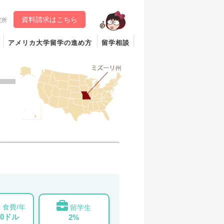
資料請求はこちら
究所
アメリカ大学留学の進め方
留学相談
食費/年
留学生
00ドル
2%