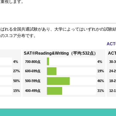
も重視します。
® と呼ばれる全国共通試験があり、大学によってはいずれかの試
生のスコア分布です。
AC
SAT®Reading&Writing（平均:532点）
AC
4%
700-800点
4%
30-
27%
600-699点
19%
24-
50%
500-599点
46%
18-
15%
400-499点
31%
12-