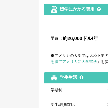
留学にかかる費用
約26,000ドル/年
学費
：
※アメリカの大学では返済不要
を得てアメリカに大学留学
」を
学生生活
学期制
学生/教員数比