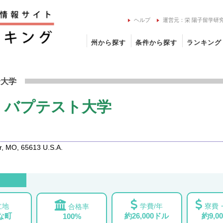
ヘルプ
運営元：栄 陽子留学研
州から探す
条件から探す
ランキング
ェスト・バプテスト大学の留学情報
合大学
・バプテスト大学
r, MO, 65613 U.S.A.
立地
学費/年
寮費・
合格率
な町
約26,000ドル
約9,0
100%