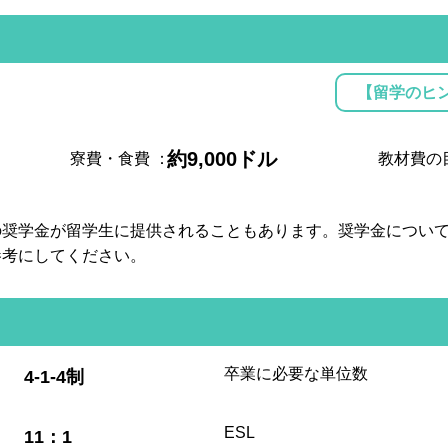
【留学のヒ
約9,000ドル
寮費・食費
：
教材費の
の奨学金が留学生に提供されることもあります。奨学金につい
参考にしてください。
:
卒業に必要な単位数
4-1-4制
:
ESL
11：1