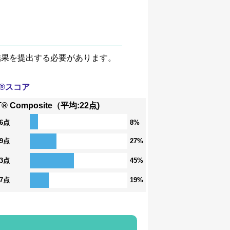
験結果を提出する必要があります。
T®スコア
T® Composite（平均:22点)
36点
8%
29点
27%
23点
45%
17点
19%