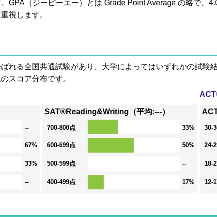
A（ジーピーエー）とは Grade Point Average の略で
も重視します。
® と呼ばれる全国共通試験があり、大学によってはいずれかの試
生のスコア分布です。
AC
SAT®Reading&Writing（平均:---）
ACT
--
700-800点
33%
30-
67%
600-699点
50%
24-
33%
500-599点
--
18-
--
400-499点
17%
12-