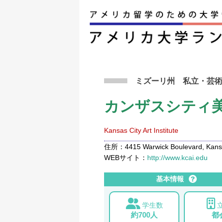
アメリカ留学トップ
>
条件から検索
>
カンザス
ミズーリ州
私立
・芸
カンザスシティ
Kansas City Art Institute
住所：4415 Warwick Boulevard, Kansas
WEBサイト：
http://www.kcai.edu
基本情報
学生数
約700人
都