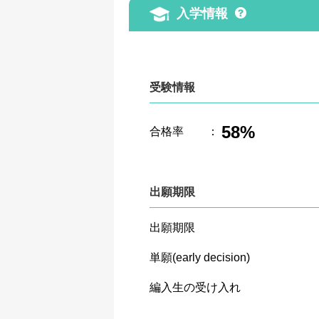
入学情報
受験情報
58%
合格率
：
出願期限
出願期限
単願(early decision)
編入生の受け入れ