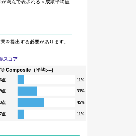
、4.0が満点で表される＜成績平均値
験結果を提出する必要があります。
T®スコア
® Composite（平均:---)
36点
11%
29点
33%
23点
45%
17点
11%