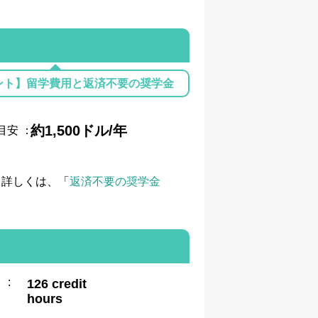
ント】留学費用と返済不要の奨学金
約1,500ドル/年
目安
：
て詳しくは、「
返済不要の奨学金
:
126 credit
hours