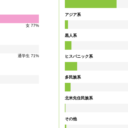
アジア系
女 77%
黒人系
通学生 71%
ヒスパニック系
多民族系
北米先住民族系
その他