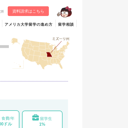
資料請求はこちら
究所
アメリカ大学留学の進め方
留学相談
食費/年
留学生
000ドル
1%