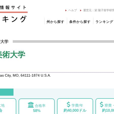
ヘルプ
運営元：栄 陽子留学研
州から探す
条件から探す
ランキング
シティ美術大学の留学情報
術大学
美術大学
 City, MO, 64111-1874 U.S.A.
立地
学費/年
寮費・
合格率
会
約40,000ドル
約10,
58%