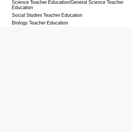
Science Teacher Education/General Science Teacher
Education
Social Studies Teacher Education
Biology Teacher Education
Chemistry Teacher Education
History Teacher Education
Spanish Language Teacher Education
Speech Teacher Education
Sports, Kinesiology, and Physical Education/Fitness,
General
工学
Engineering Physics/Applied Physics
言語学・外国語
Spanish Language and Literature
Arabic Language and Literature