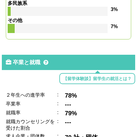
多民族系
3%
その他
7%
卒業と就職
【留学体験談】留学生の就活とは？
:
78%
２年生への進学率
:
---
卒業率
:
79%
就職率
:
---
就職カウンセリングを
受けた割合
:
求人企業・団体数