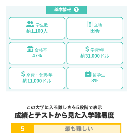
基本情報
学生数
立地
約1,100人
田舎
合格率
学費/年
47%
約31,000ドル
寮費・食費/年
留学生
3%
約11,000ドル