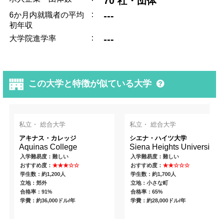
70 社・団体
:
---
6か月内就職者の平均
初年収
:
---
大学院進学率
この大学と特徴が似ている大学
私立・ 総合大学
私立・ 総合大学
アキナス・カレッジ
シエナ・ハイツ大学
Aquinas College
Siena Heights University
入学難易度：難しい
入学難易度：難しい
おすすめ度：
★★★☆☆
おすすめ度：
★★☆☆☆
学生数：約1,200人
学生数：約1,700人
立地：郊外
立地：小さな町
合格率：91%
合格率：65%
学費：約36,000ドル/年
学費：約28,000ドル/年