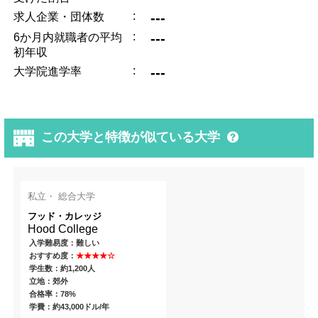
:
---
求人企業・団体数
:
---
6か月内就職者の平均
初年収
:
---
大学院進学率
この大学と特徴が似ている大学
私立・ 総合大学
フッド・カレッジ
Hood College
入学難易度：難しい
おすすめ度：
★★★★☆
学生数：約1,200人
立地：郊外
合格率：78%
学費：約43,000ドル/年