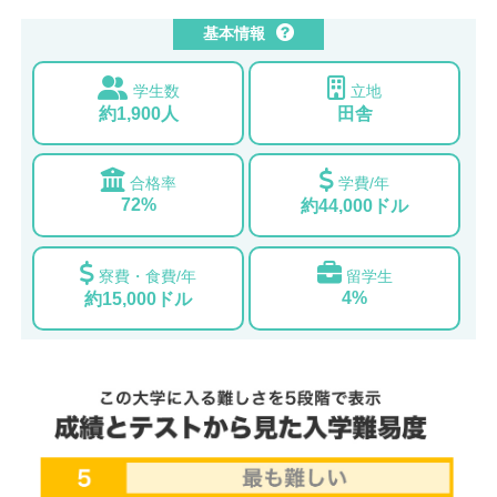
基本情報
学生数
立地
約1,900人
田舎
合格率
学費/年
72%
約44,000ドル
寮費・食費/年
留学生
4%
約15,000ドル