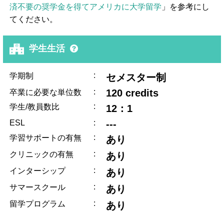
済不要の奨学金を得てアメリカに大学留学
」を参考にし
てください。
学生生活
:
学期制
セメスター制
:
120 credits
卒業に必要な単位数
:
学生/教員数比
12：1
ESL
:
---
:
学習サポートの有無
あり
:
クリニックの有無
あり
:
インターシップ
あり
:
サマースクール
あり
:
留学プログラム
あり