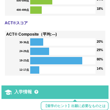
500-599点
18%
400-499点
ACT®スコア
ACT® Composite（平均:---)
20%
30-36点
29%
24-29点
80%
18-23点
14%
12-17点
入学情報
【留学のヒント】出願に必要なものとは