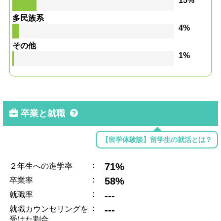
15%
多民族系
4%
その他
1%
卒業と就職
【留学体験談】留学生の就活とは？
:
71%
２年生への進学率
:
58%
卒業率
:
---
就職率
:
---
就職カウンセリングを
受けた割合