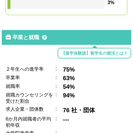
3%
卒業と就職
【留学体験談】留学生の就活とは？
:
75%
２年生への進学率
:
63%
卒業率
:
54%
就職率
:
94%
就職カウンセリングを
受けた割合
:
求人企業・団体数
76 社・団体
:
---
6か月内就職者の平均
初年収
: