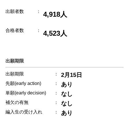
出願者数
：
4,918人
合格者数
：
4,523人
出願期限
出願期限
：
2月15日
先願(early action)
：
あり
単願(early decision)
：
なし
補欠の有無
：
なし
編入生の受け入れ
：
あり