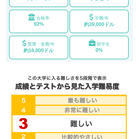
合格率
学費/年
92%
約39,000ドル
寮費・食費/年
留学生
0%
約16,000ドル