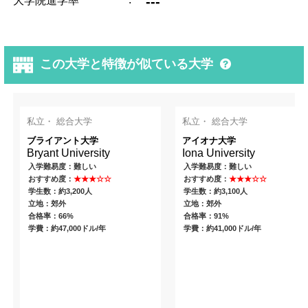
---
大学院進学率
この大学と特徴が似ている大学
私立・ 総合大学
私立・ 総合大学
ブライアント大学
アイオナ大学
Bryant University
Iona University
入学難易度：難しい
入学難易度：難しい
おすすめ度：
★★★☆☆
おすすめ度：
★★★☆☆
学生数：約3,200人
学生数：約3,100人
立地：郊外
立地：郊外
合格率：66%
合格率：91%
学費：約47,000ドル/年
学費：約41,000ドル/年