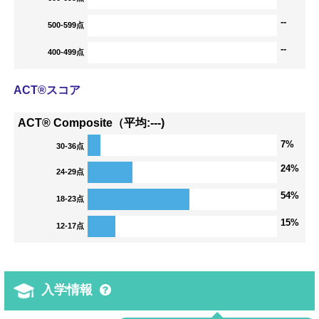
--
500-599点
--
400-499点
ACT®スコア
ACT® Composite（平均:---)
7%
30-36点
24%
24-29点
54%
18-23点
15%
12-17点
入学情報