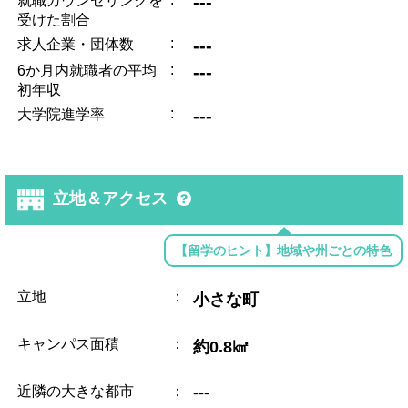
---
就職カウンセリングを
受けた割合
:
---
求人企業・団体数
:
---
6か月内就職者の平均
初年収
:
---
大学院進学率
立地＆アクセス
【留学のヒント】地域や州ごとの特色
立地
：
小さな町
キャンパス面積
：
約0.8㎢
近隣の大きな都市
：
---