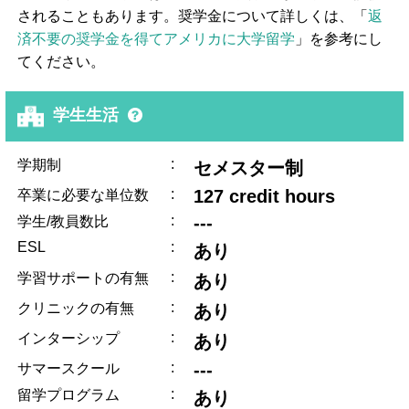
されることもあります。奨学金について詳しくは、「
返
済不要の奨学金を得てアメリカに大学留学
」を参考にし
てください。
学生生活
:
学期制
セメスター制
:
127 credit hours
卒業に必要な単位数
:
---
学生/教員数比
ESL
:
あり
:
学習サポートの有無
あり
:
クリニックの有無
あり
:
インターシップ
あり
:
---
サマースクール
:
留学プログラム
あり