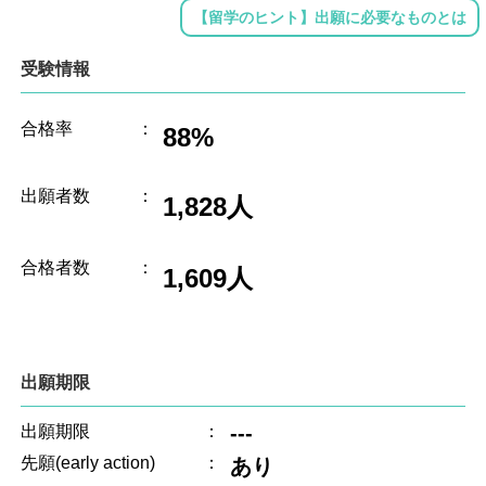
【留学のヒント】出願に必要なものとは
受験情報
合格率
：
88%
出願者数
：
1,828人
合格者数
：
1,609人
出願期限
---
出願期限
：
先願(early action)
：
あり