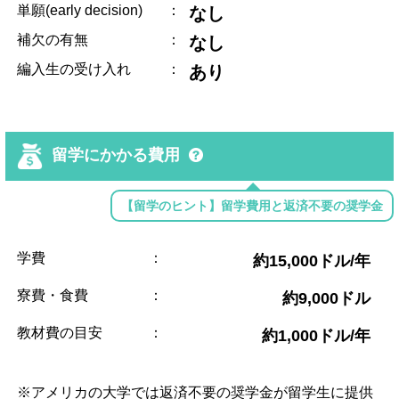
単願(early decision)
：
なし
補欠の有無
：
なし
編入生の受け入れ
：
あり
留学にかかる費用
【留学のヒント】留学費用と返済不要の奨学金
学費
：
約15,000ドル/年
寮費・食費
：
約9,000ドル
教材費の目安
：
約1,000ドル/年
※アメリカの大学では返済不要の奨学金が留学生に提供