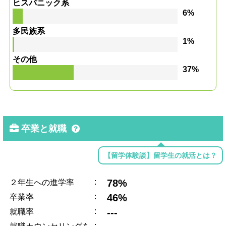
ヒスパニック系
6%
多民族系
1%
その他
37%
卒業と就職
【留学体験談】留学生の就活とは？
:
78%
２年生への進学率
:
46%
卒業率
:
---
就職率
: