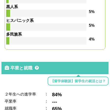
黒人系
5%
ヒスパニック系
5%
多民族系
4%
卒業と就職
【留学体験談】留学生の就活とは？
:
84%
２年生への進学率
:
---
卒業率
:
65%
就職率