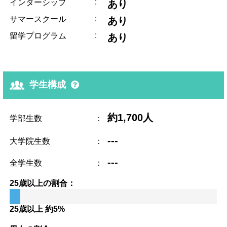
:
インターシップ
あり
:
サマースクール
あり
:
留学プログラム
あり
学生構成
約1,700人
学部生数
：
---
大学院生数
：
---
全学生数
：
25歳以上の割合：
25歳以上 約5%