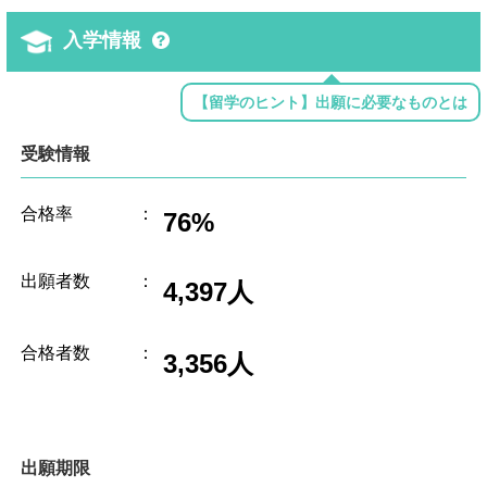
入学情報
【留学のヒント】出願に必要なものとは
受験情報
合格率
：
76%
出願者数
：
4,397人
合格者数
：
3,356人
出願期限