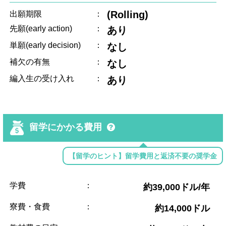
(Rolling)
出願期限
：
先願(early action)
：
あり
単願(early decision)
：
なし
補欠の有無
：
なし
編入生の受け入れ
：
あり
留学にかかる費用
【留学のヒント】留学費用と返済不要の奨学金
学費
：
約39,000ドル/年
寮費・食費
：
約14,000ドル