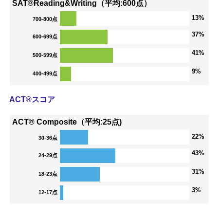
SAT®Reading&Writing（平均:600点）
13%
700-800点
37%
600-699点
41%
500-599点
9%
400-499点
ACT®スコア
ACT® Composite（平均:25点)
22%
30-36点
43%
24-29点
31%
18-23点
3%
12-17点