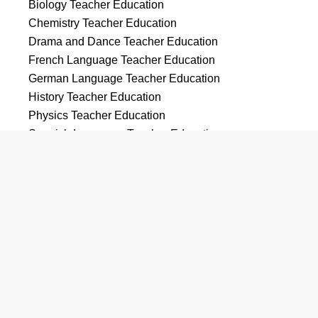
Biology Teacher Education
Chemistry Teacher Education
Drama and Dance Teacher Education
French Language Teacher Education
German Language Teacher Education
History Teacher Education
Physics Teacher Education
Spanish Language Teacher Education
Sports, Kinesiology, and Physical Education/Fitness,
General
工学
Civil Engineering, General
Computer Engineering, General
Computer Software Engineering
Electrical and Electronics Engineering
Mechanical Engineering