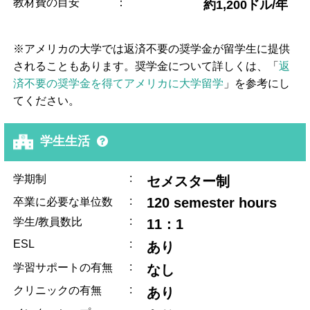
教材費の目安
：
約1,200ドル/年
※アメリカの大学では返済不要の奨学金が留学生に提供
されることもあります。奨学金について詳しくは、「
返
済不要の奨学金を得てアメリカに大学留学
」を参考にし
てください。
学生生活
:
学期制
セメスター制
:
120 semester hours
卒業に必要な単位数
:
学生/教員数比
11：1
ESL
:
あり
:
学習サポートの有無
なし
:
クリニックの有無
あり