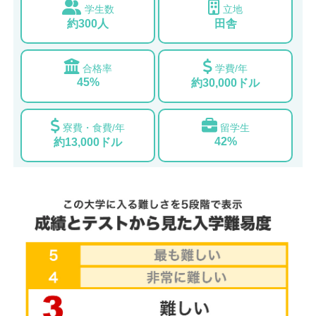
学生数
立地
約300人
田舎
合格率
学費/年
45%
約30,000ドル
寮費・食費/年
留学生
42%
約13,000ドル