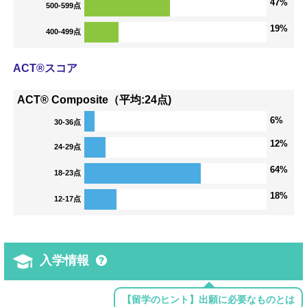
47%
500-599点
19%
400-499点
ACT®スコア
ACT® Composite（平均:24点)
6%
30-36点
12%
24-29点
64%
18-23点
18%
12-17点
入学情報
【留学のヒント】出願に必要なものとは