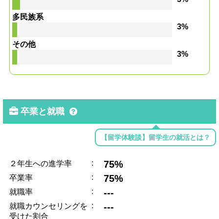
多民族系
3%
その他
3%
卒業と就職
【留学体験談】留学生の就活とは？
:
75%
２年生への進学率
:
75%
卒業率
:
---
就職率
:
---
就職カウンセリングを
受けた割合