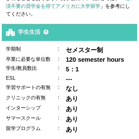
済不要の奨学金を得てアメリカに大学留学
」を参考にし
てください。
学生生活
:
学期制
セメスター制
:
120 semester hours
卒業に必要な単位数
:
学生/教員数比
5：1
ESL
:
---
:
学習サポートの有無
なし
:
クリニックの有無
あり
:
インターシップ
あり
:
サマースクール
あり
:
留学プログラム
あり