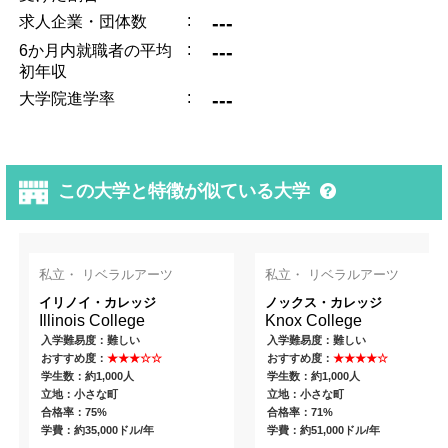
:
---
求人企業・団体数
:
---
6か月内就職者の平均
初年収
:
---
大学院進学率
この大学と特徴が似ている大学
私立・ リベラルアーツ
私立・ リベラルアーツ
イリノイ・カレッジ
ノックス・カレッジ
Illinois College
Knox College
入学難易度：難しい
入学難易度：難しい
おすすめ度：
★★★☆☆
おすすめ度：
★★★★☆
学生数：約1,000人
学生数：約1,000人
立地：小さな町
立地：小さな町
合格率：75%
合格率：71%
学費：約35,000ドル/年
学費：約51,000ドル/年