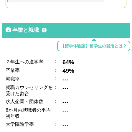
卒業と就職
【留学体験談】留学生の就活とは？
:
64%
２年生への進学率
:
49%
卒業率
:
---
就職率
:
---
就職カウンセリングを
受けた割合
:
---
求人企業・団体数
:
---
6か月内就職者の平均
初年収
:
---
大学院進学率