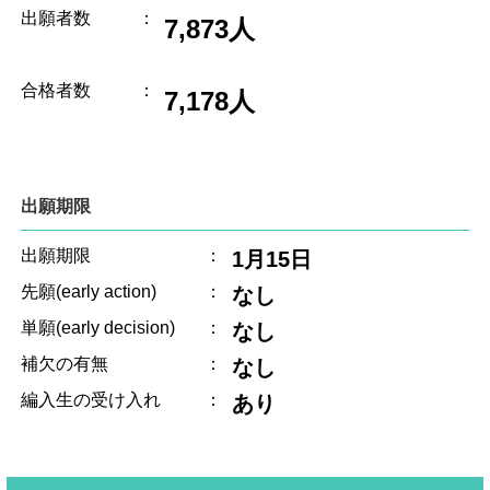
出願者数
：
7,873人
合格者数
：
7,178人
出願期限
出願期限
：
1月15日
先願(early action)
：
なし
単願(early decision)
：
なし
補欠の有無
：
なし
編入生の受け入れ
：
あり