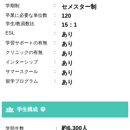
:
学期制
セメスター制
:
120
卒業に必要な単位数
:
学生/教員数比
15：1
ESL
:
あり
:
学習サポートの有無
あり
:
クリニックの有無
あり
:
インターシップ
あり
:
サマースクール
あり
:
留学プログラム
あり
学生構成
約6,300人
学部生数
：