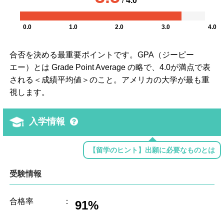
/
4.0
0.0
1.0
2.0
3.0
4.0
合否を決める最重要ポイントです。GPA（ジーピー
エー）とは Grade Point Average の略で、4.0が満点で表
される＜成績平均値＞のこと。アメリカの大学が最も重
視します。
入学情報
【留学のヒント】出願に必要なものとは
受験情報
合格率
：
91%