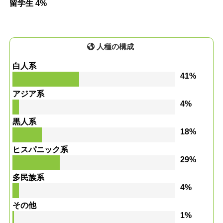
留学生 4%
人種の構成
白人系
41%
アジア系
4%
黒人系
18%
ヒスパニック系
29%
多民族系
4%
その他
1%