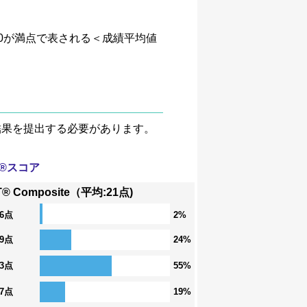
、4.0が満点で表される＜成績平均値
験結果を提出する必要があります。
T®スコア
T® Composite（平均:21点)
36点
2%
29点
24%
23点
55%
17点
19%