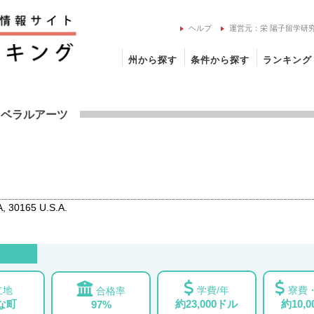
ヘルプ
運営元：栄 陽子留学研
州から探す
条件から探す
ランキング
ー大学の留学情報
リベラルアーツ
 30165 U.S.A.
立地
学費/年
寮費・
合格率
な町
約23,000ドル
約10,
97%