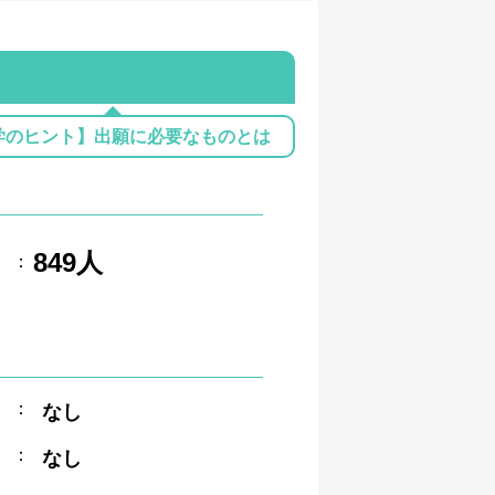
学のヒント】出願に必要なものとは
849人
：
：
なし
：
なし