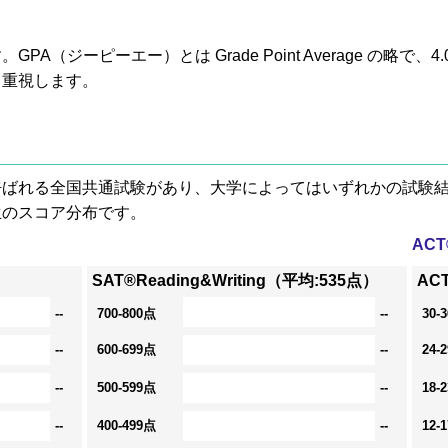
A（ジーピーエー）とは Grade Point Average の略で
も重視します。
® と呼ばれる全国共通試験があり、大学によってはいずれかの試
生のスコア分布です。
AC
SAT®Reading&Writing（平均:535点）
AC
--
700-800点
--
30-
--
600-699点
--
24-
--
500-599点
--
18-
--
400-499点
--
12-