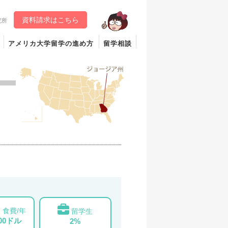
資料請求はこちら
究所
アメリカ大学留学の進め方
留学相談
食費/年
留学生
000ドル
2%