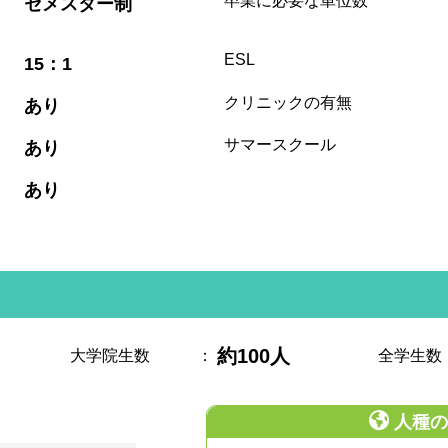
卒業に必要な単位数
セメスター制
:
ESL
15：1
:
クリニックの有無
あり
:
サマースクール
あり
:
あり
約100人
大学院生数
：
全学生数
人種の