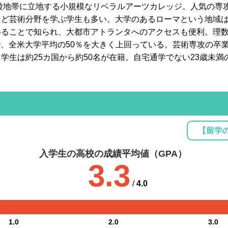
丘陵地帯に立地する小規模なリベラルアーツカレッジ。人気の専
ど芸術分野を学ぶ学生も多い。大学のあるローマという地域は
いることで知られ、大都市アトランタへのアクセスも便利。理
％で、全米大学平均の50％を大きく上回っている。芸術専攻の卒
学生は約25カ国から約50名が在籍。自宅通学でない23歳未
【留学
入学生の高校の成績平均値（GPA）
3.3
/
4.0
1.0
2.0
3.0