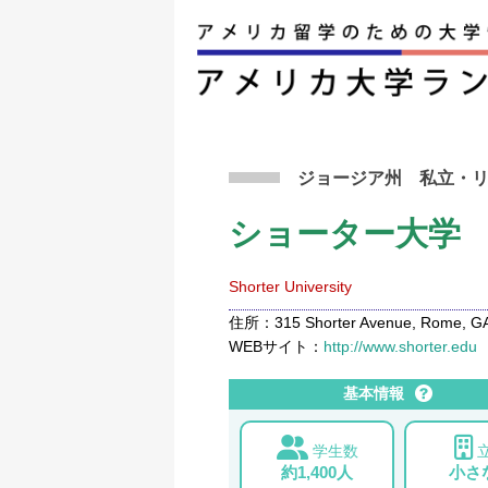
アメリカ留学トップ
>
条件から検索
>
ショータ
ジョージア州
私立
・
ショーター大学
Shorter University
住所：315 Shorter Avenue, Rome, GA,
WEBサイト：
http://www.shorter.edu
基本情報
学生数
約1,400人
小さ