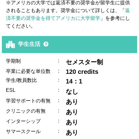
※アメリカの大学では返済不要の奨学金が留学生に提供
されることもあります。奨学金について詳しくは、「
返
済不要の奨学金を得てアメリカに大学留学
」を参考にし
てください。
学生生活
:
学期制
セメスター制
:
120 credits
卒業に必要な単位数
:
学生/教員数比
14：1
ESL
:
なし
:
学習サポートの有無
あり
:
クリニックの有無
あり
:
インターシップ
あり
:
サマースクール
あり