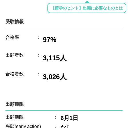
【留学のヒント】出願に必要なものとは
受験情報
合格率
：
97%
出願者数
：
3,115人
合格者数
：
3,026人
出願期限
出願期限
：
6月1日
先願(early action)
：
なし