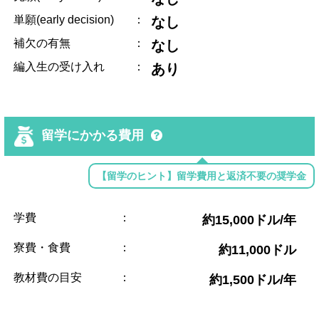
単願(early decision)
：
なし
補欠の有無
：
なし
編入生の受け入れ
：
あり
留学にかかる費用
【留学のヒント】留学費用と返済不要の奨学金
学費
：
約15,000ドル/年
寮費・食費
：
約11,000ドル
教材費の目安
：
約1,500ドル/年