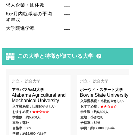
:
---
求人企業・団体数
:
---
6か月内就職者の平均
初年収
:
---
大学院進学率
この大学と特徴が似ている大学
州立・ 総合大学
州立・ 総合大学
アラバマA&M大学
ボーウィ・ステート大学
Alabama Agricultural and
Bowie State University
Mechanical University
入学難易度：比較的やさしい
入学難易度：比較的やさしい
おすすめ度：
★★☆☆☆
おすすめ度：
★★☆☆☆
学生数：約5,300人
学生数：約5,200人
立地：小さな町
立地：郊外
合格率：84%
合格率：68%
学費：約17,000ドル/年
学費：約18,000ドル/年