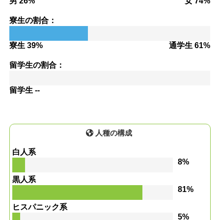
男 26%
女 74%
寮生の割合：
寮生 39%
通学生 61%
留学生の割合：
留学生 --
人種の構成
白人系
8%
黒人系
81%
ヒスパニック系
5%