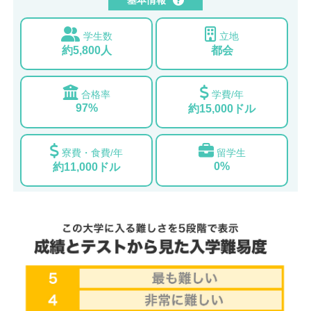
学生数
立地
約5,800人
都会
合格率
学費/年
97%
約15,000ドル
寮費・食費/年
留学生
0%
約11,000ドル