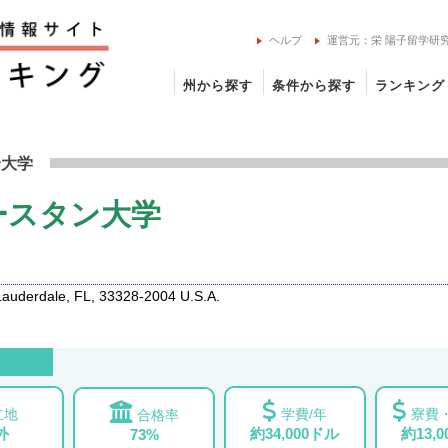
ヘルプ
運営元：栄 陽子留学研
州から探す
条件から探す
ランキング
ウスイースタン大学の留学情報
合大学
ースタン大学
Lauderdale, FL, 33328-2004 U.S.A.
立地
学費/年
寮費・
合格率
外
約34,000ドル
約13,
73%