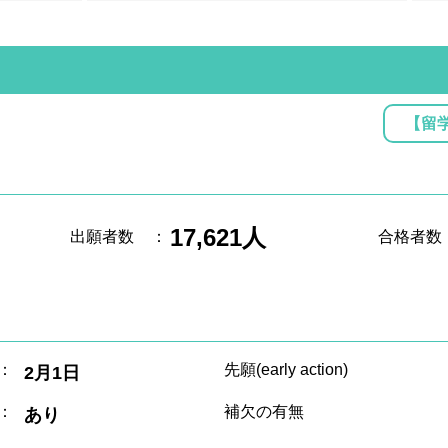
【留
17,621人
出願者数
：
合格者数
：
先願(early action)
2月1日
：
補欠の有無
あり