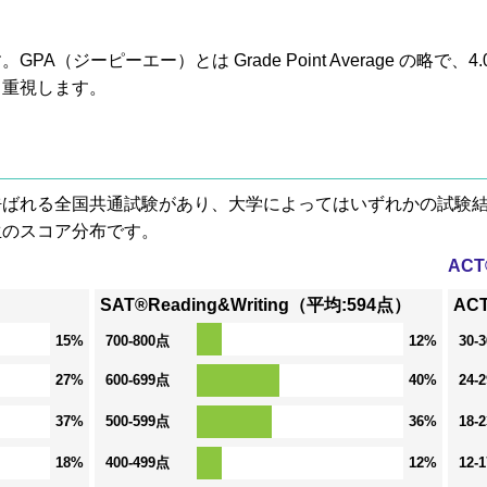
A（ジーピーエー）とは Grade Point Average の略で
も重視します。
® と呼ばれる全国共通試験があり、大学によってはいずれかの試
生のスコア分布です。
AC
SAT®Reading&Writing（平均:594点）
AC
15%
700-800点
12%
30-
27%
600-699点
40%
24-
37%
500-599点
36%
18-
18%
400-499点
12%
12-