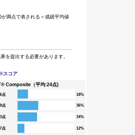
、4.0が満点で表される＜成績平均値
験結果を提出する必要があります。
T®スコア
T® Composite（平均:24点)
36点
18%
29点
36%
23点
34%
17点
12%