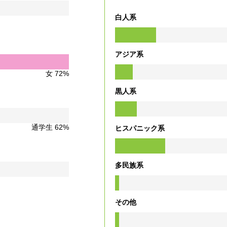
白人系
アジア系
女 72%
黒人系
通学生 62%
ヒスパニック系
多民族系
その他