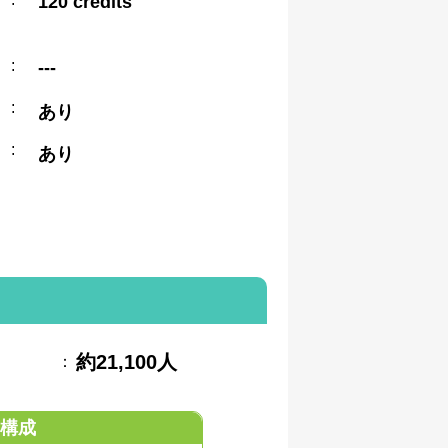
120 credits
:
---
:
あり
:
あり
約21,100人
：
構成