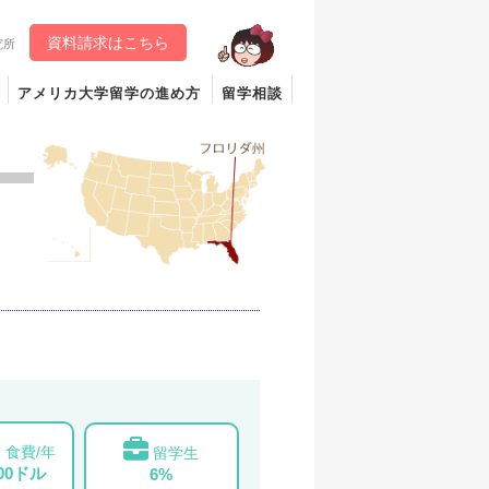
資料請求はこちら
究所
アメリカ大学留学の進め方
留学相談
食費/年
留学生
000ドル
6%