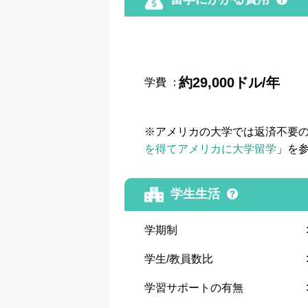
約29,000ドル/年
学費
：
※アメリカの大学では返済不要
を得てアメリカに大学留学
」を
学生生活
学期制
学生/教員数比
学習サポートの有無