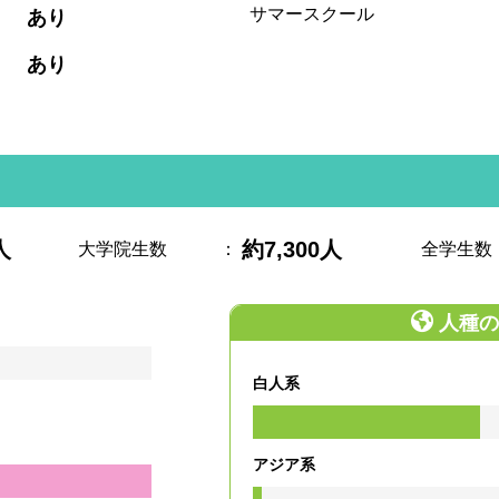
:
サマースクール
あり
:
あり
人
約7,300人
大学院生数
：
全学生数
人種の
白人系
アジア系