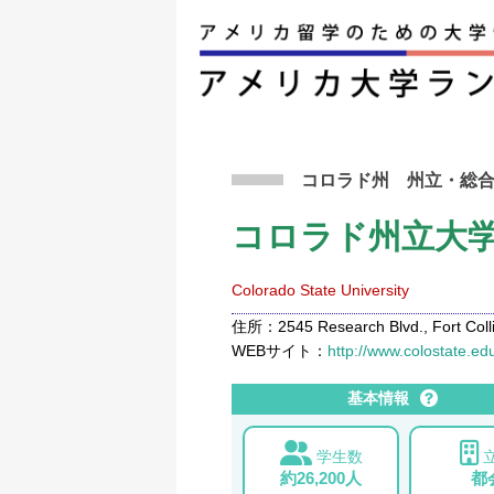
アメリカ留学トップ
>
条件から検索
>
コロラド
コロラド州
州立
・総
コロラド州立大
Colorado State University
住所：2545 Research Blvd., Fort Colli
WEBサイト：
http://www.colostate.ed
基本情報
学生数
約26,200人
都