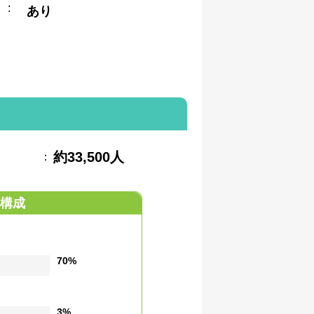
:
あり
約33,500人
：
構成
70%
3%