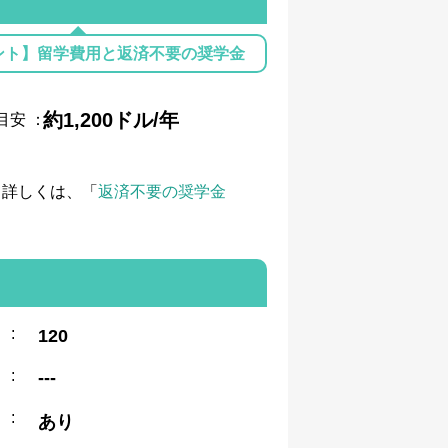
ント】留学費用と返済不要の奨学金
約1,200ドル/年
目安
：
て詳しくは、「
返済不要の奨学金
:
120
:
---
:
あり