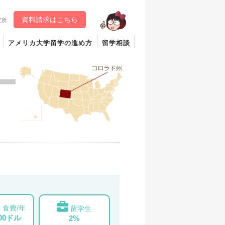
資料請求はこちら
究所
アメリカ大学留学の進め方
留学相談
食費/年
留学生
000ドル
2%