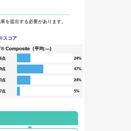
験結果を提出する必要があります。
T®スコア
® Composite（平均:---)
36点
24%
29点
47%
23点
24%
17点
5%