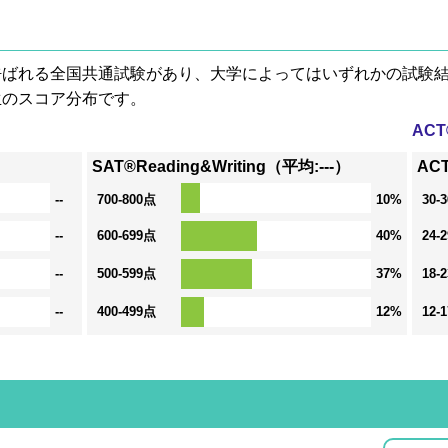
® と呼ばれる全国共通試験があり、大学によってはいずれかの試
生のスコア分布です。
AC
SAT®Reading&Writing（平均:---）
ACT
--
700-800点
10%
30-
--
600-699点
40%
24-
--
500-599点
37%
18-
--
400-499点
12%
12-