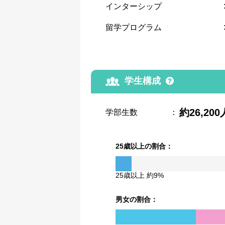
インターシップ
留学プログラム
学生構成
約26,200
学部生数
：
25歳以上の割合：
25歳以上 約9%
男女の割合：