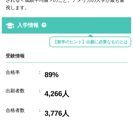
される＜成績平均値＞のこと。アメリカの大学が最も重
視します。
入学情報
【留学のヒント】出願に必要なものとは
受験情報
合格率
：
89%
出願者数
：
4,266人
合格者数
：
3,776人