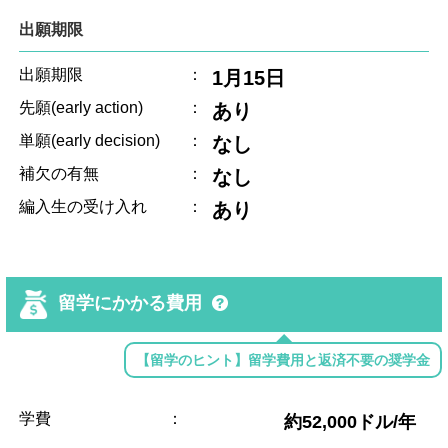
出願期限
出願期限
：
1月15日
先願(early action)
：
あり
単願(early decision)
：
なし
補欠の有無
：
なし
編入生の受け入れ
：
あり
留学にかかる費用
【留学のヒント】留学費用と返済不要の奨学金
学費
：
約52,000ドル/年