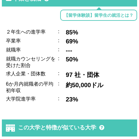
【留学体験談】留学生の就活とは？
:
85%
２年生への進学率
:
69%
卒業率
:
---
就職率
:
50%
就職カウンセリングを
受けた割合
:
求人企業・団体数
97 社・団体
:
6か月内就職者の平均
約50,000ドル
初年収
:
23%
大学院進学率
この大学と特徴が似ている大学