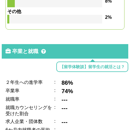
8%
その他
2%
卒業と就職
【留学体験談】留学生の就活とは？
:
86%
２年生への進学率
:
74%
卒業率
:
---
就職率
:
---
就職カウンセリングを
受けた割合
:
---
求人企業・団体数
:
6か月内就職者の平均