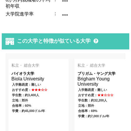
---
初年収
:
---
大学院進学率
この大学と特徴が似ている大学
私立・ 総合大学
私立・ 総合大学
バイオラ大学
ブリガム・ヤング大学
Biola University
Brigham Young
University
入学難易度：難しい
おすすめ度：
★★★☆☆
入学難易度：難しい
学生数：約3,400人
おすすめ度：
★★☆☆☆
立地：郊外
学生数：約32,200人
合格率：60%
立地：郊外
学費：約45,000ドル/年
合格率：69%
学費：約7,000ドル/年