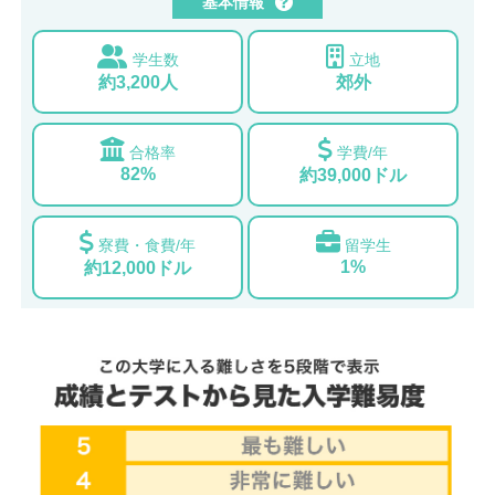
基本情報
学生数
立地
約3,200人
郊外
合格率
学費/年
82%
約39,000ドル
寮費・食費/年
留学生
1%
約12,000ドル