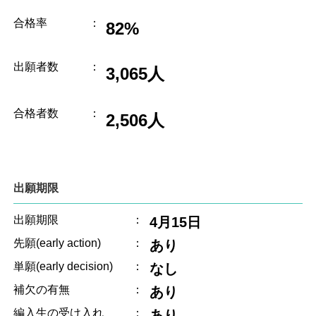
合格率
：
82%
出願者数
：
3,065人
合格者数
：
2,506人
出願期限
出願期限
：
4月15日
先願(early action)
：
あり
単願(early decision)
：
なし
補欠の有無
：
あり
編入生の受け入れ
：
あり