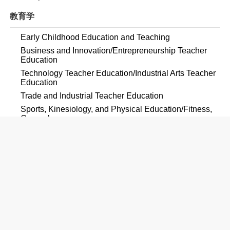
教育学
Early Childhood Education and Teaching
Business and Innovation/Entrepreneurship Teacher
Education
Technology Teacher Education/Industrial Arts Teacher
Education
Trade and Industrial Teacher Education
Sports, Kinesiology, and Physical Education/Fitness,
General
工学
Engineering, General
Civil Engineering, General
Electrical and Electronics Engineering
Mechanical Engineering
Engineering Technologies/Technicians, General
Industrial Technology/Technician