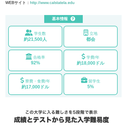
WEBサイト：
http://www.calstatela.edu
基本情報
学生数
立地
約21,500人
都会
合格率
学費/年
92%
約18,000ドル
寮費・食費/年
留学生
5%
約17,000ドル