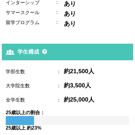
:
インターシップ
あり
:
サマースクール
あり
:
留学プログラム
あり
学生構成
約21,500人
学部生数
：
約3,500人
大学院生数
：
約25,000人
全学生数
：
25歳以上の割合：
25歳以上 約23%