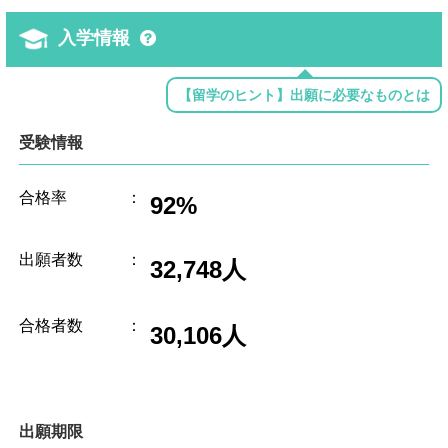
入学情報
【留学のヒント】出願に必要なものとは
受験情報
合格率
：
92%
出願者数
：
32,748人
合格者数
：
30,106人
出願期限