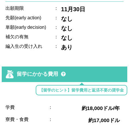
出願期限
：
11月30日
先願(early action)
：
なし
単願(early decision)
：
なし
補欠の有無
：
なし
編入生の受け入れ
：
あり
留学にかかる費用
【留学のヒント】留学費用と返済不要の奨学金
学費
：
約18,000ドル/年
寮費・食費
：
約17,000ドル