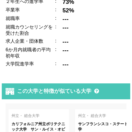
:
73%
２年生への進学率
:
52%
卒業率
:
---
就職率
:
---
就職カウンセリングを
受けた割合
:
---
求人企業・団体数
:
---
6か月内就職者の平均
初年収
:
---
大学院進学率
この大学と特徴が似ている大学
州立・ 総合大学
州立・ 総合大学
カリフォルニア州立ポリテクニ
サンフランシスコ・ステート大
ック大学 サン・ルイス・オビ
学