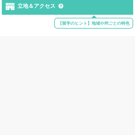
立地＆アクセス
【留学のヒント】地域や州ごとの特色
立地
：
田舎
キャンパス面積
：
約0.2㎢
近隣の大きな都市
：
---
近隣の空港
：
Bill and Hillary
Clinton National
Airport