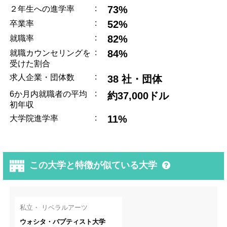
:
73%
２年生への進学率
:
52%
卒業率
:
82%
就職率
:
84%
就職カウンセリングを
受けた割合
:
求人企業・団体数
38 社・団体
:
6か月内就職者の平均
約37,000ドル
初年収
:
11%
大学院進学率
この大学と特徴が似ている大学
私立・ リベラルアーツ
ウォシタ・バプティスト大学