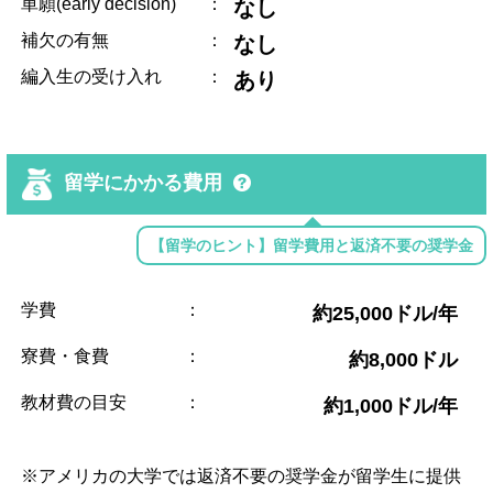
単願(early decision)
：
なし
補欠の有無
：
なし
編入生の受け入れ
：
あり
留学にかかる費用
【留学のヒント】留学費用と返済不要の奨学金
学費
：
約25,000ドル/年
寮費・食費
：
約8,000ドル
教材費の目安
：
約1,000ドル/年
※アメリカの大学では返済不要の奨学金が留学生に提供