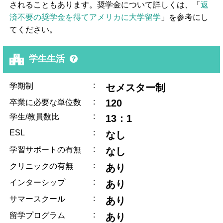
されることもあります。奨学金について詳しくは、「
返
済不要の奨学金を得てアメリカに大学留学
」を参考にし
てください。
学生生活
:
学期制
セメスター制
:
120
卒業に必要な単位数
:
学生/教員数比
13：1
ESL
:
なし
:
学習サポートの有無
なし
:
クリニックの有無
あり
:
インターシップ
あり
:
サマースクール
あり
:
留学プログラム
あり