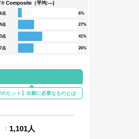
® Composite（平均:---)
36点
6%
29点
27%
23点
41%
17点
26%
学のヒント】出願に必要なものとは
1,101人
：