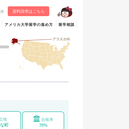
資料請求はこちら
究所
アメリカ大学留学の進め方
留学相談
立地
合格率
な町
70%