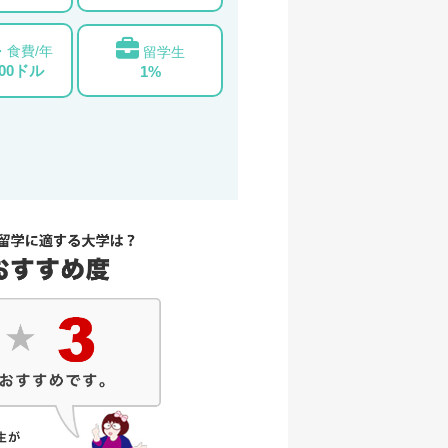
・食費/年
留学生
000ドル
1%