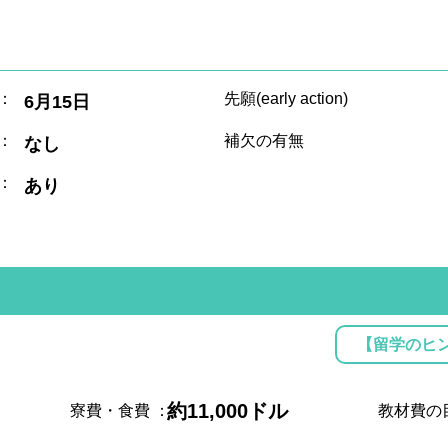
：
先願(early action)
6月15日
：
補欠の有無
なし
：
あり
【留学のヒ
約11,000ドル
寮費・食費
：
教材費の