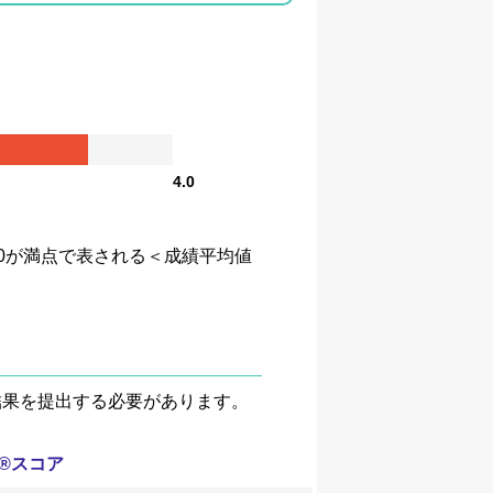
4.0
、4.0が満点で表される＜成績平均値
験結果を提出する必要があります。
T®スコア