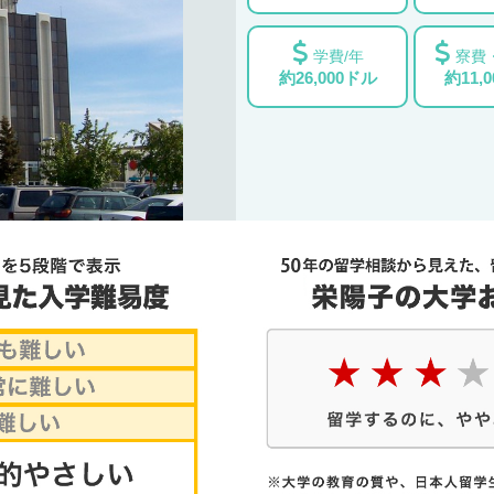
学費/年
寮費
約26,000ドル
約11,