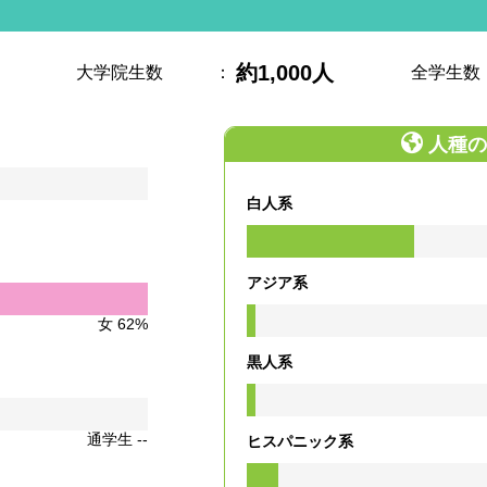
約1,000人
大学院生数
：
全学生数
人種の
白人系
アジア系
女 62%
黒人系
通学生 --
ヒスパニック系