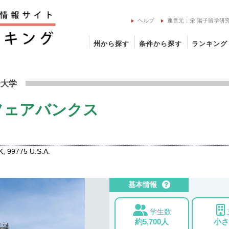
ヘルプ
運営元：栄 陽子留学研
州から探す
条件から探す
ランキング
大学 フェアバンクスの留学情報
合大学
フェアバンクス
, 99775 U.S.A.
基本情報
学生数
約5,700人
小さ