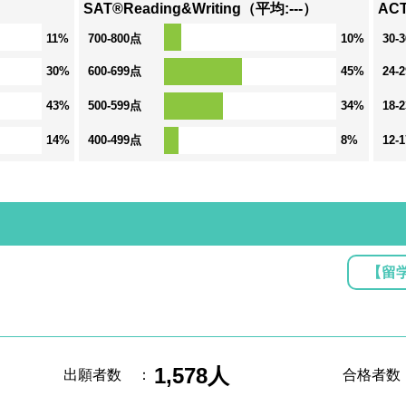
SAT®Reading&Writing（平均:---）
ACT
11%
700-800点
10%
30-
30%
600-699点
45%
24-
43%
500-599点
34%
18-
14%
400-499点
8%
12-
【留
1,578人
出願者数
：
合格者数