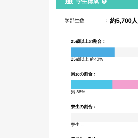
学生構成
約5,700人
学部生数
：
25歳以上の割合：
25歳以上 約40%
男女の割合：
男 38%
寮生の割合：
寮生 --