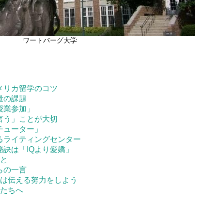
ワートバーグ大学
メリカ留学のコツ
量の課題
授業参加」
言う」ことが大切
チューター」
るライティングセンター
秘訣は「IQより愛嬌」
こと
らの一言
ずは伝える努力をしよう
たたちへ