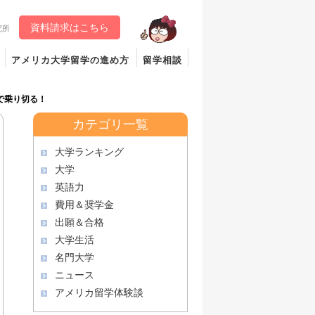
資料請求はこちら
究所
アメリカ大学留学の進め方
留学相談
で乗り切る！
カテゴリ一覧
大学ランキング
大学
英語力
費用＆奨学金
出願＆合格
大学生活
名門大学
ニュース
アメリカ留学体験談