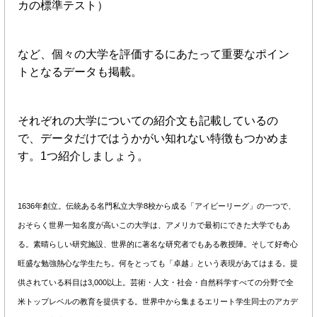
カの標準テスト）
など、個々の大学を評価するにあたって重要なポイン
トとなるデータも掲載。
それぞれの大学についての紹介文も記載しているの
で、データだけではうかがい知れない特徴もつかめま
す。1つ紹介しましょう。
1636年創立。伝統ある名門私立大学8校から成る「アイビーリーグ」の一つで、
おそらく世界一知名度が高いこの大学は、アメリカで最初にできた大学でもあ
る。素晴らしい研究施設、世界的に著名な研究者でもある教授陣。そして好奇心
旺盛な勉強熱心な学生たち。何をとっても「卓越」という表現があてはまる。提
供されている科目は3,000以上。芸術・人文・社会・自然科学すべての分野で全
米トップレベルの教育を提供する。世界中から集まるエリート学生同士のアカデ