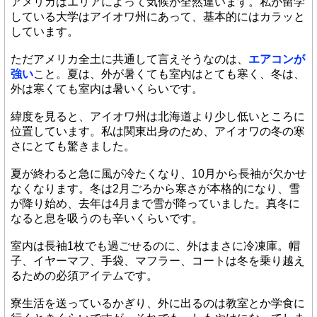
アメリカはエリアによって気候が全然違います。私が留学
している大学はアイオワ州にあって、基本的にはカラッと
しています。
ただアメリカ全土に共通して言えそうなのは、
エアコンが
強い
こと。夏は、外が暑くても室内はとても寒く、冬は、
外は寒くても室内は暑いくらいです。
緯度を見ると、アイオワ州は北海道より少し低いところに
位置しています。私は関東出身のため、アイオワの冬の寒
さにとても驚きました。
夏が終わると急に風が冷たくなり、10月から長袖が欠かせ
なくなります。冬は2月ごろから寒さが本格的になり、雪
が降り始め、去年は4月まで雪が降っていました。真冬に
なると息を吸うのも辛いくらいです。
室内は長袖1枚でも過ごせるのに、外はまさに冷凍庫。帽
子、イヤーマフ、手袋、マフラー、コートは冬を乗り越え
るための必須アイテムです。
寮生活を送っているかぎり、外に出るのは教室とか学食に