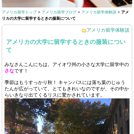
アメリカ留学トップ
>
アメリカ留学ブログ
>
アメリカ留学体験談
>
アメ
リカの大学に留学するときの服装について
アメリカ留学体験談
アメリカの大学に留学するときの服装につい
て
みなさんこんにちは。アイオワ州の小さな大学に留学中の
さな
です！
季節はもうすっかり秋！ キャンパスには落ち葉のじゅう
たんが広がっていて、とてもきれいなのですが、その中か
らいきなり出てくるリスに驚かされています。