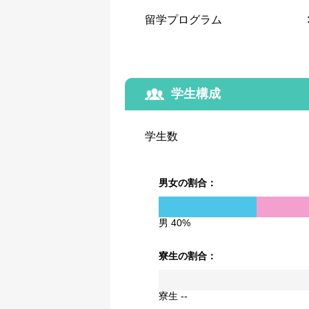
留学プログラム
学生構成
学生数
男女の割合：
男 40%
寮生の割合：
寮生 --