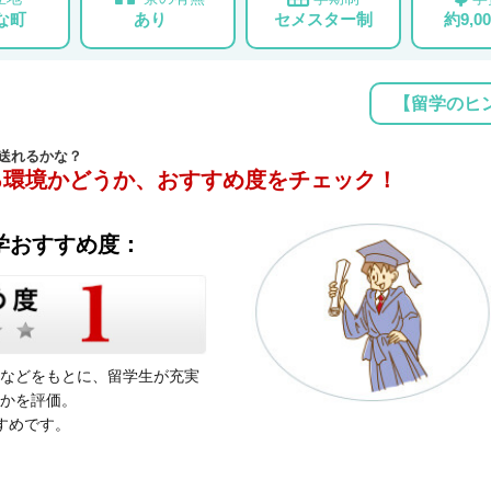
な町
あり
セメスター制
約9,0
【留学のヒ
送れるかな？
る環境かどうか、おすすめ度をチェック！
学おすすめ度：
などをもとに、留学生が充実
かを評価。
すめです。