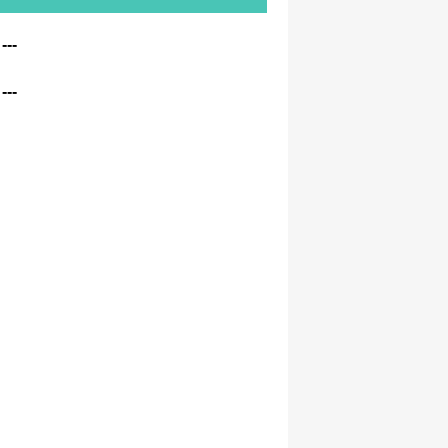
---
：
---
：