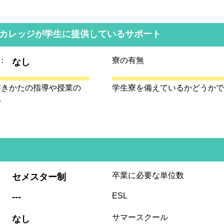
カレッジが学生に提供しているサポート
：
寮の有無
なし
書きかたの指導や授業の
学生寮を備えているかどうかで
。
:
卒業に必要な単位数
セメスター制
:
ESL
---
:
サマースクール
なし