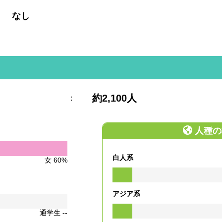
:
なし
約2,100人
：
人種の
白人系
女 60%
アジア系
通学生 --