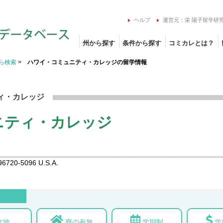
ヘルプ
運営元：栄 陽子留学研
州から探す
条件から探す
コミカレとは？
ら検索
>
ハワイ・コミュニティ・カレッジの留学情報
ィ・カレッジ
ニティ・カレッジ
96720-5096 U.S.A.
立地
寮の有無
学期制
学