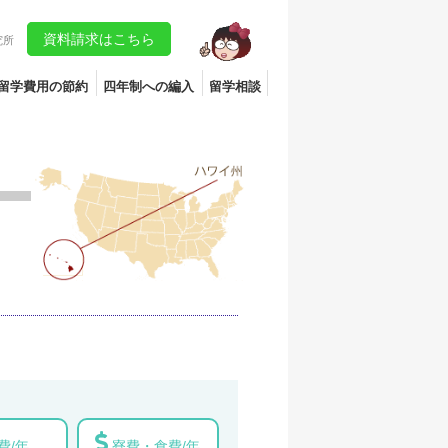
資料請求はこちら
究所
留学費用の節約
四年制への編入
留学相談
費/年
寮費・食費/年