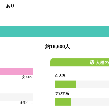
:
あり
約16,600人
：
人種の
白人系
女 50%
アジア系
通学生 --