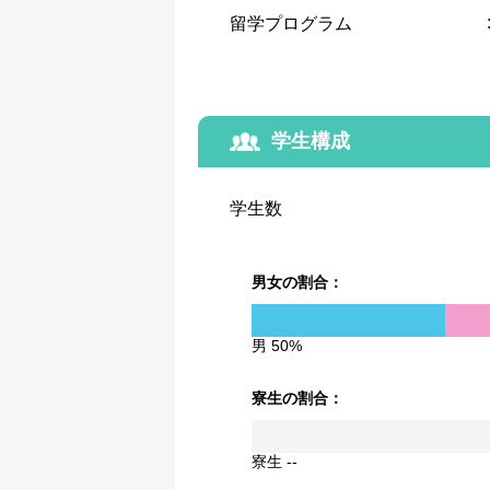
留学プログラム
学生構成
学生数
男女の割合：
男 50%
寮生の割合：
寮生 --