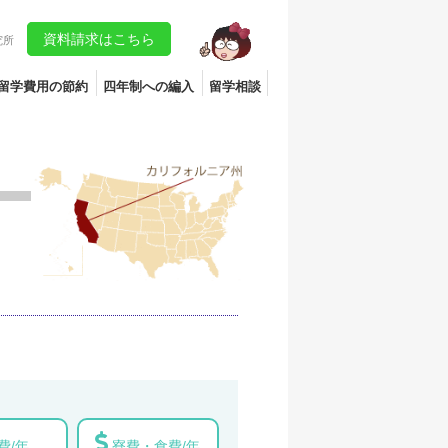
資料請求はこちら
究所
留学費用の節約
四年制への編入
留学相談
費/年
寮費・食費/年