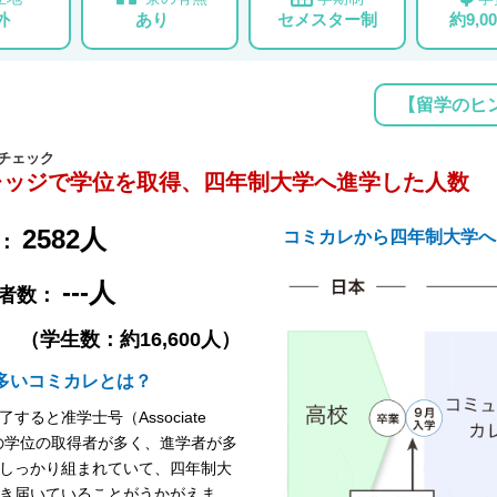
外
あり
セメスター制
約9,0
【留学のヒ
チェック
レッジで学位を取得、四年制大学へ進学した人数
2582人
コミカレから四年制大学へ
数：
---人
学者数：
（学生数：約16,600人）
多いコミカレとは？
ると准学士号（Associate
この学位の取得者が多く、進学者が多
しっかり組まれていて、四年制大
き届いていることがうかがえま