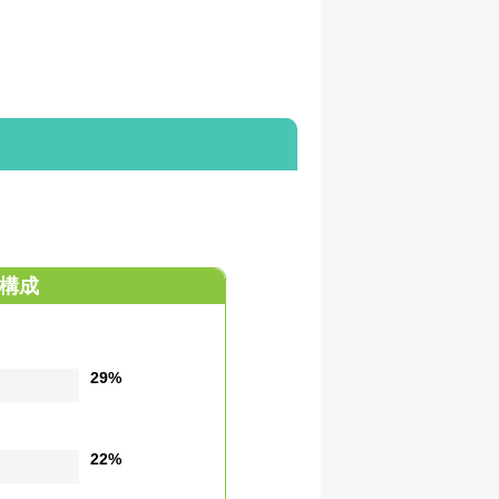
構成
29%
22%