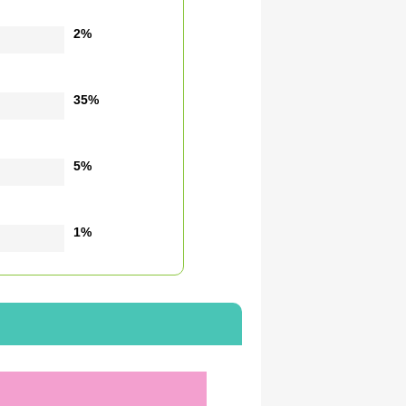
2%
35%
5%
1%