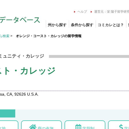
ヘルプ
運営元：栄 陽子留学研
州から探す
条件から探す
コミカレとは？
ら検索
>
オレンジ・コースト・カレッジの留学情報
ミュニティ・カレッジ
スト・カレッジ
a, CA, 92626 U.S.A.
立地
寮の有無
学期制
学