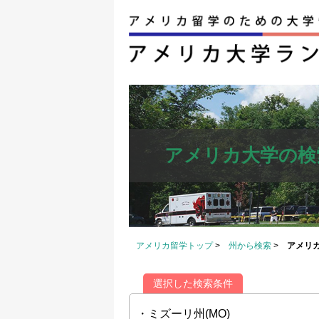
アメリカ大学の検
アメリカ留学トップ
>
州から検索
>
アメリ
選択した検索条件
・ミズーリ州(MO)