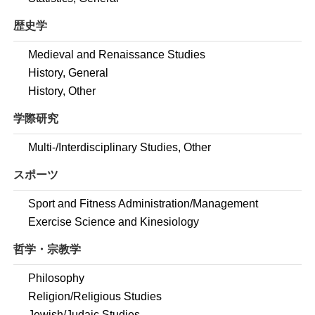
歴史学
Medieval and Renaissance Studies
History, General
History, Other
学際研究
Multi-/Interdisciplinary Studies, Other
スポーツ
Sport and Fitness Administration/Management
Exercise Science and Kinesiology
哲学・宗教学
Philosophy
Religion/Religious Studies
Jewish/Judaic Studies