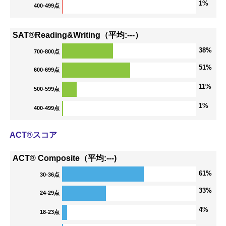
1%
400-499点
SAT®Reading&Writing（平均:---）
38%
700-800点
51%
600-699点
11%
500-599点
1%
400-499点
ACT®スコア
ACT® Composite（平均:---)
61%
30-36点
33%
24-29点
4%
18-23点