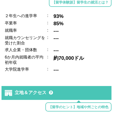
【留学体験談】留学生の就活とは？
:
93%
２年生への進学率
:
85%
卒業率
:
---
就職率
:
---
就職カウンセリングを
受けた割合
:
---
求人企業・団体数
:
6か月内就職者の平均
約70,000ドル
初年収
:
---
大学院進学率
立地＆アクセス
【留学のヒント】地域や州ごとの特色