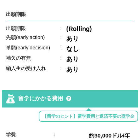
出願期限
(Rolling)
出願期限
：
先願(early action)
：
あり
単願(early decision)
：
なし
補欠の有無
：
あり
編入生の受け入れ
：
あり
留学にかかる費用
【留学のヒント】留学費用と返済不要の奨学金
学費
：
約30,000ドル/年