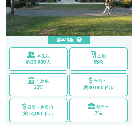
基本情報
学生数
立地
約36,600人
都会
合格率
学費/年
65%
約30,000ドル
寮費・食費/年
留学生
7%
約14,000ドル