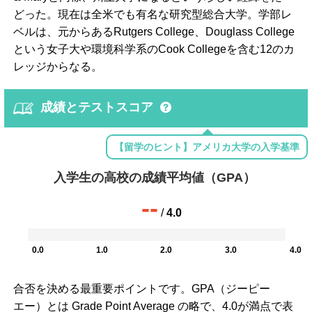
どった。現在は全米でも有名な研究型総合大学。学部レ
ベルは、元からあるRutgers College、Douglass College
という女子大や環境科学系のCook Collegeを含む12のカ
レッジからなる。
成績とテストスコア
【留学のヒント】アメリカ大学の入学基準
入学生の高校の成績平均値（GPA）
--
/
4.0
0.0
1.0
2.0
3.0
4.0
合否を決める最重要ポイントです。GPA（ジーピー
エー）とは Grade Point Average の略で、4.0が満点で表