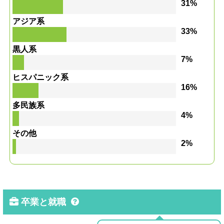
31%
アジア系
33%
黒人系
7%
ヒスパニック系
16%
多民族系
4%
その他
2%
卒業と就職