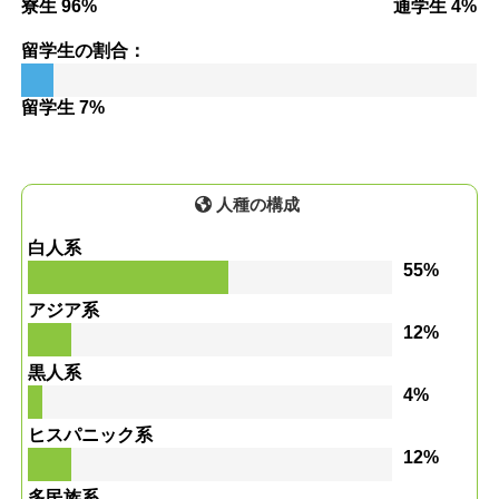
寮生 96%
通学生 4%
留学生の割合：
留学生 7%
人種の構成
白人系
55%
アジア系
12%
黒人系
4%
ヒスパニック系
12%
多民族系