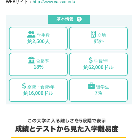
WEBサイト：
http://www.vassar.edu
基本情報
学生数
立地
約2,500人
郊外
合格率
学費/年
18%
約62,000ドル
寮費・食費/年
留学生
7%
約16,000ドル