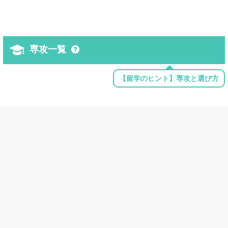
専攻一覧
【留学のヒント】専攻と選び方
環境学
Environmental Studies
Environmental Science
地域学
African Studies
American/United States Studies/Civilization
Asian Studies/Civilization