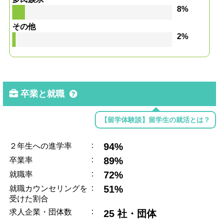
8%
その他
2%
卒業と就職
【留学体験談】留学生の就活とは？
:
94%
２年生への進学率
:
89%
卒業率
:
72%
就職率
:
51%
就職カウンセリングを
受けた割合
:
求人企業・団体数
25 社・団体