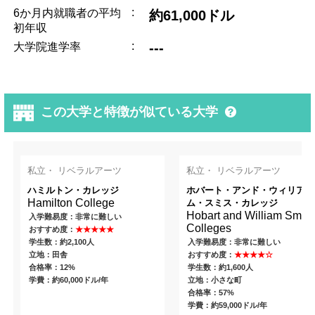
:
6か月内就職者の平均
約61,000ドル
初年収
:
---
大学院進学率
この大学と特徴が似ている大学
私立・ リベラルアーツ
私立・ リベラルアーツ
ハミルトン・カレッジ
ホバート・アンド・ウィリア
Hamilton College
ム・スミス・カレッジ
Hobart and William Smith
入学難易度：非常に難しい
Colleges
おすすめ度：
★★★★★
学生数：約2,100人
入学難易度：非常に難しい
立地：田舎
おすすめ度：
★★★★☆
合格率：12%
学生数：約1,600人
学費：約60,000ドル/年
立地：小さな町
合格率：57%
学費：約59,000ドル/年