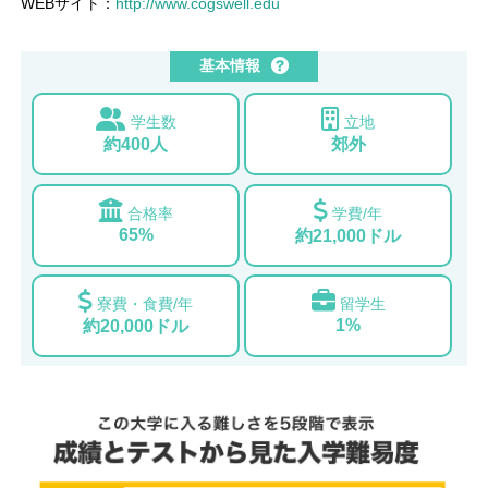
WEBサイト：
http://www.cogswell.edu
基本情報
学生数
立地
約400人
郊外
合格率
学費/年
65%
約21,000ドル
寮費・食費/年
留学生
1%
約20,000ドル