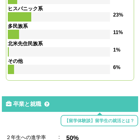
ヒスパニック系
23%
多民族系
11%
北米先住民族系
1%
その他
6%
卒業と就職
【留学体験談】留学生の就活とは？
:
50%
２年生への進学率