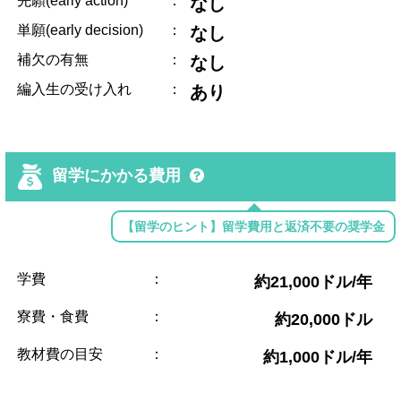
先願(early action)
：
なし
単願(early decision)
：
なし
補欠の有無
：
なし
編入生の受け入れ
：
あり
留学にかかる費用
【留学のヒント】留学費用と返済不要の奨学金
学費
：
約21,000ドル/年
寮費・食費
：
約20,000ドル
教材費の目安
：
約1,000ドル/年