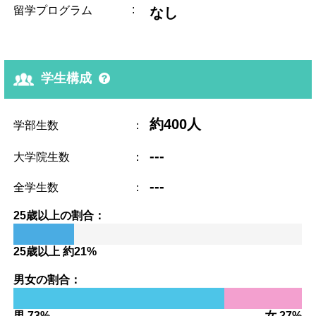
:
留学プログラム
なし
学生構成
約400人
学部生数
：
---
大学院生数
：
---
全学生数
：
25歳以上の割合：
25歳以上 約21%
男女の割合：
男 73%
女 27%