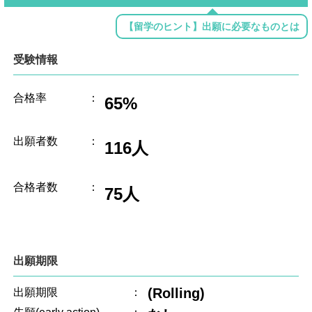
【留学のヒント】出願に必要なものとは
受験情報
合格率
：
65%
出願者数
：
116人
合格者数
：
75人
出願期限
(Rolling)
出願期限
：