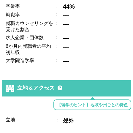
:
44%
卒業率
:
---
就職率
:
---
就職カウンセリングを
受けた割合
:
---
求人企業・団体数
:
---
6か月内就職者の平均
初年収
:
---
大学院進学率
立地＆アクセス
【留学のヒント】地域や州ごとの特色
立地
：
郊外